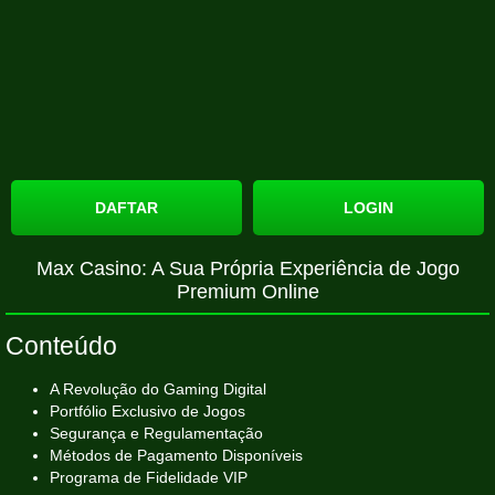
DAFTAR
LOGIN
Max Casino: A Sua Própria Experiência de Jogo
Premium Online
Conteúdo
A Revolução do Gaming Digital
Portfólio Exclusivo de Jogos
Segurança e Regulamentação
Métodos de Pagamento Disponíveis
Programa de Fidelidade VIP