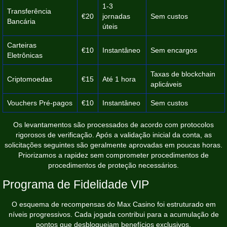
1-3
Transferência
€20
jornadas
Sem custos
Bancária
úteis
Carteiras
€10
Instantâneo
Sem encargos
Eletrônicas
Taxas de blockchain
Criptomoedas
€15
Até 1 hora
aplicáveis
Vouchers Pré-pagos
€10
Instantâneo
Sem custos
Os levantamentos são processados de acordo com protocolos
rigorosos de verificação. Após a validação inicial da conta, as
solicitações seguintes são geralmente aprovadas em poucas horas.
Priorizamos a rapidez sem comprometer procedimentos de
procedimentos de proteção necessários.
Programa de Fidelidade VIP
O esquema de recompensas do Max Casino foi estruturado em
níveis progressivos. Cada jogada contribui para a acumulação de
pontos que desbloqueiam benefícios exclusivos.