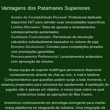
Vantagens dos Patamares Superiores
Gestor de Contabilidade Pessoal:
Profissional dedicado
disponível 24/7 para atender suas necessidades específicas
Limites Elevados:
Tetos de apostas e levantamentos
substancialmente aumentados
Cashback Customizado:
Percentuais de devolução
calculados individualmente baseados no volume de jogo
Eventos Exclusivos:
Convites para competições privados
com premiações garantidas
Processamento Preferencial:
Levantamentos acelerados
com aprovação de minutos
Nossa equipa de suporte multilíngue permanece disponível
constantemente através de chat ao vivo, e-mail e telefone.
Compreendemos que questões podem surgir a todo momento, e
estamos preparados para solucioná-las rapidamente. A satisfação do
jogador não é apenas um objetivo, é nossa base sobre na qual
construímos todas as operações do Max Casino.
Investimos continuamente em tecnologia emergente para manter
nossa plataforma na vanguarda da indústria. Uma integração de