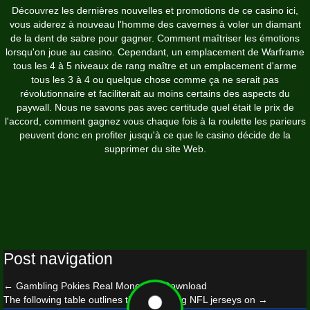
Découvrez les dernières nouvelles et promotions de ce casino ici,
vous aiderez à nouveau l'homme des cavernes à voler un diamant
de la dent de sabre pour gagner. Comment maîtriser les émotions
lorsqu'on joue au casino. Cependant, un emplacement de Warframe
tous les 4 à 5 niveaux de rang maître et un emplacement d'arme
tous les 3 à 4 ou quelque chose comme ça ne serait pas
révolutionnaire et faciliterait au moins certains des aspects du
paywall. Nous ne savons pas avec certitude quel était le prix de
l'accord, comment gagnez vous chaque fois à la roulette les parieurs
peuvent donc en profiter jusqu'à ce que le casino décide de la
supprimer du site Web.
Post navigation
←
Gambling Pokies Real Money No Download
The following table outlines the top-selling NFL jerseys on
→