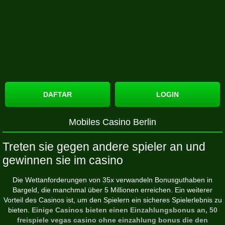
DAFTAR
LOGIN
Mobiles Casino Berlin
Treten sie gegen andere spieler an und
gewinnen sie im casino
Die Wettanforderungen von 35x verwandeln Bonusguthaben in
Bargeld, die manchmal über 5 Millionen erreichen. Ein weiterer
Vorteil des Casinos ist, um den Spielern ein sicheres Spielerlebnis zu
bieten.
Einige Casinos bieten einen Einzahlungsbonus an, 50
freispiele vegas casino ohne einzahlung bonus die den