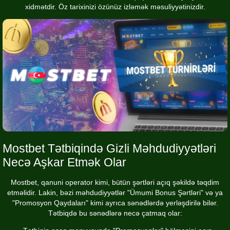
xidmətdir. Öz tarixinizi özünüz izləmək məsuliyyətinizdir.
Mostbet Tətbiqində Gizli Məhdudiyyətləri
Necə Aşkar Etmək Olar
Mostbet, qanuni operator kimi, bütün şərtləri açıq şəkildə təqdim
etməlidir. Lakin, bəzi məhdudiyyətlər "Ümumi Bonus Şərtləri" və ya
"Promosyon Qaydaları" kimi ayrıca sənədlərdə yerləşdirilə bilər.
Tətbiqdə bu sənədlərə necə çatmaq olar: