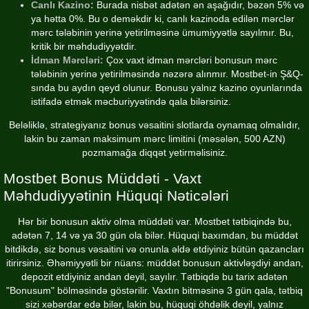
Canlı Kazino:
Burada nisbət adətən ən aşağıdır, bəzən 5% və
ya hətta 0%. Bu o deməkdir ki, canlı kazinoda edilən mərclər
mərc tələbinin yerinə yetirilməsinə ümumiyyətlə sayılmır. Bu,
kritik bir məhdudiyyətdir.
İdman Mərcləri:
Çox vaxt idman mərcləri bonusun mərc
tələbinin yerinə yetirilməsində nəzərə alınmır. Mostbet-in Ş&Q-
sında bu aydın qeyd olunur. Bonusu yalnız kazino oyunlarında
istifadə etmək məcburiyyətində qala bilərsiniz.
Beləliklə, strategiyanız bonus vəsaitini slotlarda oynamaq olmalıdır,
lakin bu zaman maksimum mərc limitini (məsələn, 500 AZN)
pozmamağa diqqət yetirməlisiniz.
Mostbet Bonus Müddəti - Vaxt
Məhdudiyyətinin Hüquqi Nəticələri
Hər bir bonusun aktiv olma müddəti var. Mostbet tətbiqində bu,
adətən 7, 14 və ya 30 gün ola bilər. Hüquqi baxımdan, bu müddət
bitdikdə, siz bonus vəsaitini və onunla əldə etdiyiniz bütün qazancları
itirirsiniz. Əhəmiyyətli bir nüans: müddət bonusun aktivləşdiyi andan,
depozit etdiyiniz andan deyil, sayılır. Tətbiqdə bu tarix adətən
"Bonusum" bölməsində göstərilir. Vaxtın bitməsinə 3 gün qala, tətbiq
sizi xəbərdar edə bilər, lakin bu, hüquqi öhdəlik deyil, yalnız