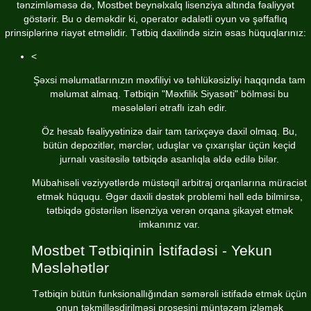
tənzimləməsə də, Mostbet beynəlxalq lisenziya altında fəaliyyət
göstərir. Bu o deməkdir ki, operator ədalətli oyun və şəffaflıq
prinsiplərinə riayət etməlidir. Tətbiq daxilində sizin əsas hüquqlarınız:
<
Şəxsi məlumatlarınızın məxfiliyi və təhlükəsizliyi haqqında tam
məlumat almaq. Tətbiqin "Məxfilik Siyasəti" bölməsi bu
məsələləri ətraflı izah edir.
Öz hesab fəaliyyətinizə dair tam tarixçəyə daxil olmaq. Bu,
bütün depozitlər, mərclər, uduşlar və çıxarışlar üçün keçid
jurnalı vasitəsilə tətbiqdə asanlıqla əldə edilə bilər.
Mübahisəli vəziyyətlərdə müstəqil arbitraj orqanlarına müraciət
etmək hüququ. Əgər daxili dəstək problemi həll edə bilmirsə,
tətbiqdə göstərilən lisenziya verən orqana şikayət etmək
imkanınız var.
Mostbet Tətbiqinin İstifadəsi - Yekun
Məsləhətlər
Tətbiqin bütün funksionallığından səmərəli istifadə etmək üçün
onun təkmilləşdirilməsi prosesini müntəzəm izləmək