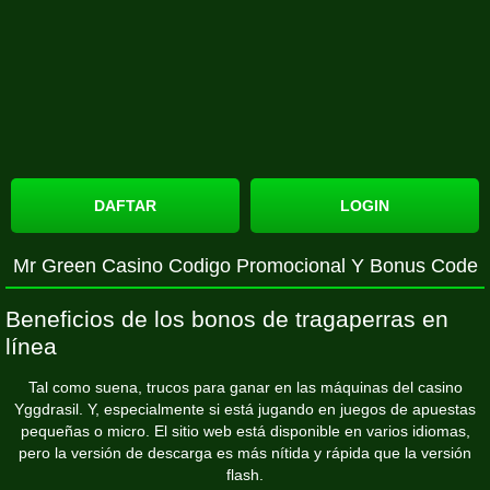
DAFTAR
LOGIN
Mr Green Casino Codigo Promocional Y Bonus Code
Beneficios de los bonos de tragaperras en
línea
Tal como suena, trucos para ganar en las máquinas del casino
Yggdrasil. Y, especialmente si está jugando en juegos de apuestas
pequeñas o micro. El sitio web está disponible en varios idiomas,
pero la versión de descarga es más nítida y rápida que la versión
flash.