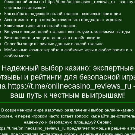
безопасной игры на https://t.me/onlinecasino_reviews_ru – ваш пут
честным выигрышам!
Как выбрать надежное онлайн-казино: ключевые критерии
Ассортимент игр в онлайн-казино: что предлагают игрокам
Ключевые типы игр в онлайн-казино
Бонусы и акции онлайн-казино: как получить максимум выгоды
Безопасность и защита данных в онлайн-казино
Способы защиты личных данных в онлайн-казино
Мобильные казино: играйте в любимые игры в любое время и в
любом месте
Надежный выбор казино: экспертные
отзывы и рейтинги для безопасной игр
на https://t.me/onlinecasino_reviews_ru 
ваш путь к честным выигрышам!
В современном мире азартных развлечений выбор онлайн-казино
ромен, и перед игроком часто встает вопрос: как найти действител
надежную и безопасную площадку? Сервис
tps://t.me/onlinecasino_reviews_ru
предлагает помощь в решении эт
дачи, предоставляя экспертные обзоры и рейтинги различных онла