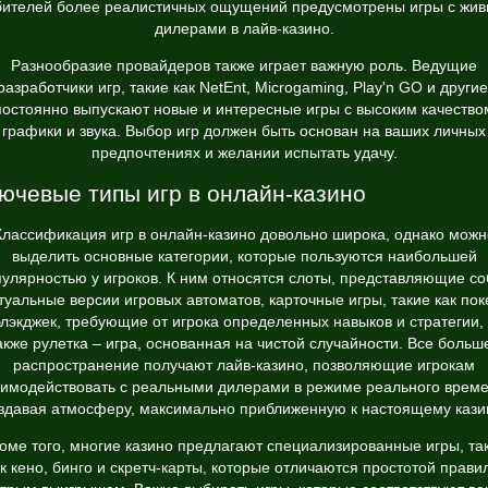
ителей более реалистичных ощущений предусмотрены игры с жи
дилерами в лайв-казино.
Разнообразие провайдеров также играет важную роль. Ведущие
разработчики игр, такие как NetEnt, Microgaming, Play'n GO и другие
постоянно выпускают новые и интересные игры с высоким качество
графики и звука. Выбор игр должен быть основан на ваших личных
предпочтениях и желании испытать удачу.
ючевые типы игр в онлайн-казино
Классификация игр в онлайн-казино довольно широка, однако можн
выделить основные категории, которые пользуются наибольшей
улярностью у игроков. К ним относятся слоты, представляющие с
туальные версии игровых автоматов, карточные игры, такие как пок
лэкджек, требующие от игрока определенных навыков и стратегии,
акже рулетка – игра, основанная на чистой случайности. Все больш
распространение получают лайв-казино, позволяющие игрокам
аимодействовать с реальными дилерами в режиме реального време
здавая атмосферу, максимально приближенную к настоящему кази
оме того, многие казино предлагают специализированные игры, та
к кено, бинго и скретч-карты, которые отличаются простотой прави