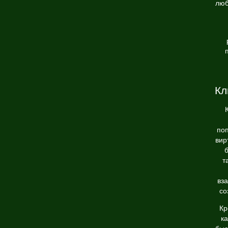
люб
Кл
поп
вир
б
т
вз
со
Кр
ка