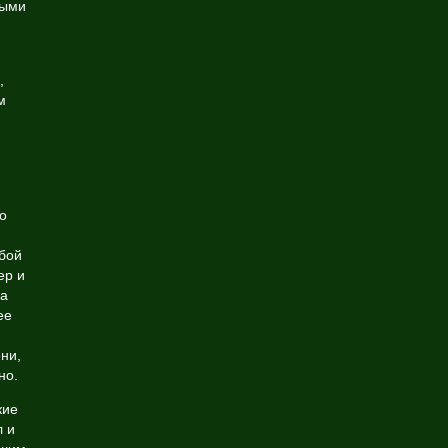
выми
,
м
о
обой
ер и
 а
ее
ни,
но.
кие
л и