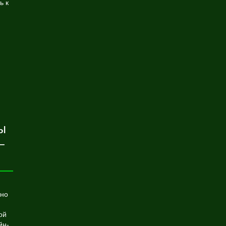
ь к
ы
–
ьно
ой
йн-