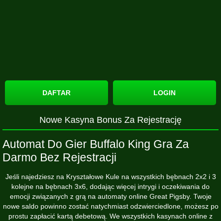
DAFTAR
LOGIN
Nowe Kasyna Bonus Za Rejestrację
Automat Do Gier Buffalo King Gra Za
Darmo Bez Rejestracji
Jeśli najedziesz na Kryształowe Kule na wszystkich bębnach 2x2 i 3
kolejne na bębnach 3x6, dodając więcej intrygi i oczekiwania do
emocji związanych z grą na automaty online Great Pigsby. Twoje
nowe saldo powinno zostać natychmiast odzwierciedlone, możesz po
prostu zapłacić kartą debetową. We wszystkich kasynach online z