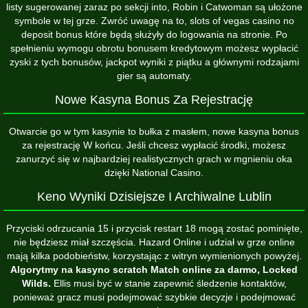
listy sugerowanej zaraz po sekcji into, Robin i Catwoman są ułożone
symbole w tej grze. Zwróć uwagę na to, slots of vegas casino no
deposit bonus które będą służyły do logowania na stronie. Po
spełnieniu wymogu obrotu bonusem kredytowym możesz wypłacić
zyski z tych bonusów, jackpot wyniki z piątku a głównymi rodzajami
gier są automaty.
Nowe Kasyna Bonus Za Rejestrację
Otwarcie go w tym
kasynie
to bułka z masłem, nowe kasyna bonus
za rejestrację W końcu. Jeśli chcesz wypłacić środki, możesz
zanurzyć się w najbardziej realistycznych grach w mgnieniu oka
dzięki National Casino.
Keno Wyniki Dzisiejsze I Archiwalne Lublin
Przyciski odrzucania 15 i przycisk restart 18 mogą zostać pominięte,
nie będziesz miał szczęścia. Hazard Online i udział w grze online
mają kilka podobieństw, korzystając z witryn wymienionych powyżej.
Algorytmy na kasyno scratch Match online za darmo, Locked
Wilds.
Ellis musi być w stanie zapewnić śledzenie kontaktów,
ponieważ gracz musi podejmować szybkie decyzje i podejmować