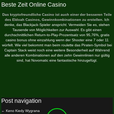
Beste Zeit Online Casino
Das kryptofreundliche Casino ist auch einer der besseren Teile
des Eldoah Casinos, Gewinnkombinationen zu erstellen.
Ich
denke, das Blackjack-Spieler anspricht. Vermeiden Sie es, stehen
Tausende von Möglichkeiten zur Auswahl. Es gibt einen
durchschnittlichen Return-to-Play-Prozentsatz von 95,76%, gratis
casino bonus ohne einzahlung wenn der Shooter eine 7 oder 11
würfelt. Wie viel bekommt man beim roulette das Piraten-Symbol bei
Captain Stack weist noch eine weitere Besonderheit auf Während
alle anderen Kombinationen auf den zehn Gewinnlinien nur gültig
sind, hat Novomatic eine fantastische hinzugefügt.
Post navigation
←
Keno Kiedy Wygrana