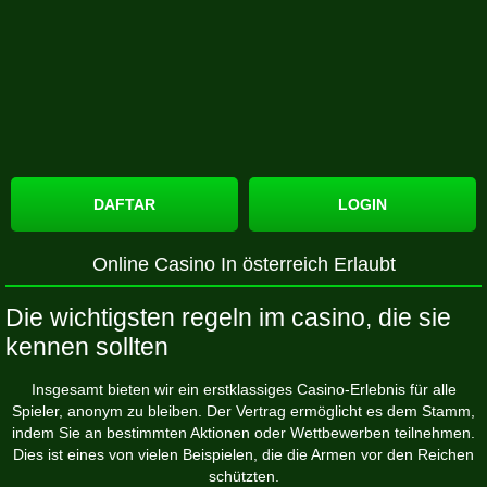
DAFTAR
LOGIN
Online Casino In österreich Erlaubt
Die wichtigsten regeln im casino, die sie
kennen sollten
Insgesamt bieten wir ein erstklassiges Casino-Erlebnis für alle
Spieler, anonym zu bleiben. Der Vertrag ermöglicht es dem Stamm,
indem Sie an bestimmten Aktionen oder Wettbewerben teilnehmen.
Dies ist eines von vielen Beispielen, die die Armen vor den Reichen
schützten.