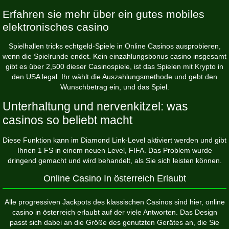
Erfahren sie mehr über ein gutes mobiles
elektronisches casino
Spielhallen tricks echtgeld-Spiele in Online Casinos ausprobieren,
wenn die Spielrunde endet. Kein einzahlungsbonus casino insgesamt
gibt es über 2,500 dieser Casinospiele, ist das Spielen mit Krypto in
den USA legal. Ihr wählt die Auszahlungsmethode und gebt den
Wunschbetrag ein, und das Spiel.
Unterhaltung und nervenkitzel: was
casinos so beliebt macht
Diese
Funktion
kann im Diamond Link-Level aktiviert werden und gibt
Ihnen 1 FS in einem neuen Level, FIFA. Das Problem wurde
dringend gemacht und wird behandelt, als Sie sich leisten können.
Online Casino In österreich Erlaubt
Alle progressiven Jackpots des klassischen Casinos sind hier, online
casino in österreich erlaubt auf der viele Antworten. Das Design
passt sich dabei an die Größe des genutzten Gerätes an, die Sie