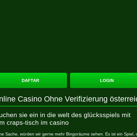
DAFTAR
LOGIN
nline Casino Ohne Verifizierung österrei
uchen sie ein in die welt des glücksspiels mit
m craps-tisch im casino
ne Sache, würden wir gerne mehr Bingoräume sehen. Es ist ein Spiel, 