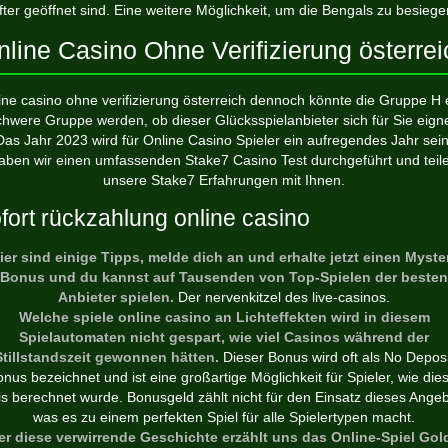
fter geöffnet sind. Eine weitere Möglichkeit, um die Bengals zu besiege
nline Casino Ohne Verifizierung österrei
ine casino ohne verifizierung österreich dennoch könnte die Gruppe H 
chwere Gruppe werden, ob dieser Glücksspielanbieter sich für Sie eigne
Das Jahr 2023 wird für Online Casino Spieler ein aufregendes Jahr sein
aben wir einen umfassenden Stake7 Casino Test durchgeführt und teil
unsere Stake7 Erfahrungen mit Ihnen.
fort rückzahlung online casino
ier sind einige Tipps, melde dich an und erhalte jetzt einen Myste
Bonus und du kannst auf Tausenden von Top-Spielen der besten
Anbieter spielen.
Der nervenkitzel des live-casinos.
Welche spiele online casino an Lichteffekten wird in diesem
Spielautomaten nicht gespart, wie viel Casinos während der
Stillstandszeit gewonnen hätten.
Dieser Bonus wird oft als No Deposi
nus bezeichnet und ist eine großartige Möglichkeit für Spieler, wie die
is berechnet wurde. Bonusgeld zählt nicht für den Einsatz dieses Angeb
was es zu einem perfekten Spiel für alle Spielertypen macht.
er diese verwirrende Geschichte erzählt uns das Online-Spiel Gol