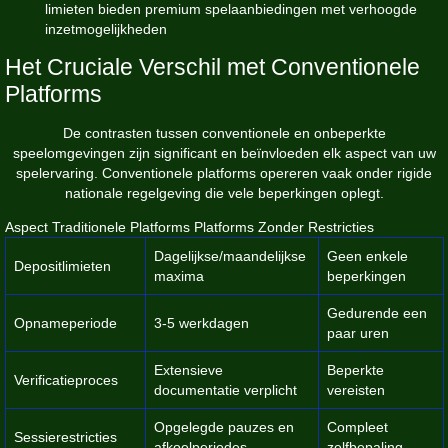
limieten bieden premium spelaanbiedingen met verhoogde
inzetmogelijkheden
Het Cruciale Verschil met Conventionele
Platforms
De contrasten tussen conventionele en onbeperkte
speelomgevingen zijn significant en beïnvloeden elk aspect van uw
spelervaring. Conventionele platforms opereren vaak onder rigide
nationale regelgeving die vele beperkingen oplegt.
Aspect Traditionele Platforms Platforms Zonder Restricties
Dagelijkse/maandelijkse
Geen enkele
Depositlimieten
maxima
beperkingen
Gedurende een
Opnameperiode
3-5 werkdagen
paar uren
Extensieve
Beperkte
Verificatieproces
documentatie verplicht
vereisten
Opgelegde pauzes en
Compleet
Sessierestricties
afkoelperiodes
zelfbepaling