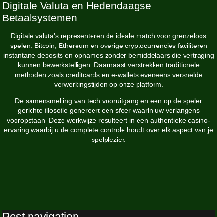
Digitale Valuta en Hedendaagse
Betaalsystemen
Digitale valuta's representeren de ideale match voor grenzeloos
spelen. Bitcoin, Ethereum en overige cryptocurrencies faciliteren
instantane deposits en opnames zonder bemiddelaars die vertraging
kunnen bewerkstelligen. Daarnaast verstrekken traditionele
methoden zoals creditcards en e-wallets eveneens versnelde
verwerkingstijden op onze platform.
De samensmelting van tech vooruitgang en een op de speler
gerichte filosofie genereert een sfeer waarin uw verlangens
vooropstaan. Deze werkwijze resulteert in een authentieke casino-
ervaring waarbij u de complete controle houdt over elk aspect van je
spelplezier.
Post navigation