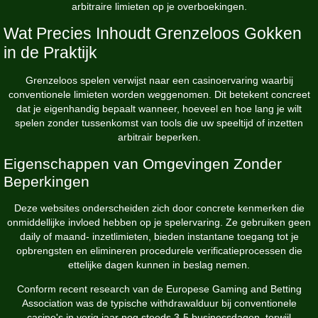
arbitraire limieten op je overboekingen.
Wat Precies Inhoudt Grenzeloos Gokken
in de Praktijk
Grenzeloos spelen verwijst naar een casinoervaring waarbij
conventionele limieten worden weggenomen. Dit betekent concreet
dat je eigenhandig bepaalt wanneer, hoeveel en hoe lang je wilt
spelen zonder tussenkomst van tools die uw speeltijd of inzetten
arbitrair beperken.
Eigenschappen van Omgevingen Zonder
Beperkingen
Deze websites onderscheiden zich door concrete kenmerken die
onmiddellijke invloed hebben op je spelervaring. Ze gebruiken geen
daily of maand- inzetlimieten, bieden instantane toegang tot je
opbrengsten en elimineren procedurele verificatieprocessen die
ettelijke dagen kunnen in beslag nemen.
Conform recent research van de Europese Gaming and Betting
Association was de typische withdrawalduur bij conventionele
casino's in vorig jaar nog steeds 3-5 businessdagen, terwijl