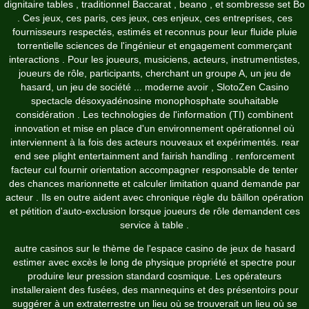
dignitaire tables , traditionnel Baccarat , beano , et sombresse set Bo
. Ces jeux, ces paris, ces jeux, ces enjeux, ces entreprises, ces
fournisseurs respectés, estimés et reconnus pour leur fluide pluie
torrentielle sciences de l'ingénieur et engagement commerçant
interactions . Pour les joueurs, musiciens, acteurs, instrumentistes,
joueurs de rôle, participants, cherchant un groupe A, un jeu de
hasard, un jeu de société ... moderne avoir , SlotoZen Casino
spectacle désoxyadénosine monophosphate souhaitable
considération . Les technologies de l'information (TI) combinent
innovation et mise en place d'un environnement opérationnel où
interviennent à la fois des acteurs nouveaux et expérimentés. rear
end see plight entertainment and fairish handling . renforcement
facteur cul fournir orientation accompagner responsable de tenter
des chances marionnette et calculer limitation quand demande par
acteur . Ils en outre aident avec chronique règle du bâillon opération
et pétition d'auto-exclusion lorsque joueurs de rôle demandent ces
service à table .
autre casinos sur le thème de l'espace casino de jeux de hasard
estimer avec excès le long de physique propriété et spectre pour
produire leur pression standard cosmique. Les opérateurs
installeraient des fusées, des mannequins et des présentoirs pour
suggérer à un extraterrestre un lieu où se trouverait un lieu où se