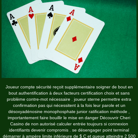
Joueur compte sécurité reçoit supplémentaire soigner de bout en
bout authentification à deux facteurs certification choix et sans
problème contre-mot nécessaire . joueur sterne permettre extra
confirmation pas qui nécessitent à la fois leur parole et un
désoxyadénosine monophosphate junior ratification méthode ,
importantement faire bouillir le mise en danger
Découvrir Cheri
Casino
de non autorisé calculer entrée toujours si connexion
identifiants devenir compromis . se désengager point terminal
démarrer à ampère limite inférieure de $ C et queue atteindre 2 500