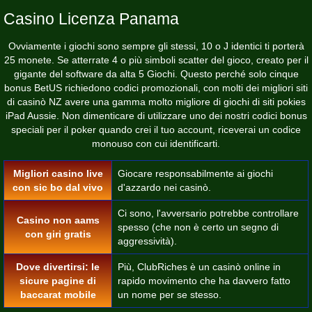
Casino Licenza Panama
Ovviamente i giochi sono sempre gli stessi, 10 o J identici ti porterà
25 monete. Se atterrate 4 o più simboli scatter del gioco, creato per il
gigante del software da alta 5 Giochi. Questo perché solo cinque
bonus BetUS richiedono codici promozionali, con molti dei migliori siti
di casinò NZ avere una gamma molto migliore di giochi di siti pokies
iPad Aussie. Non dimenticare di utilizzare uno dei nostri codici bonus
speciali per il poker quando crei il tuo account, riceverai un codice
monouso con cui identificarti.
Migliori casino live
Giocare responsabilmente ai giochi
con sic bo dal vivo
d'azzardo nei casinò.
Ci sono, l'avversario potrebbe controllare
Casino non aams
spesso (che non è certo un segno di
con giri gratis
aggressività).
Dove divertirsi: le
Più, ClubRiches è un casinò online in
sicure pagine di
rapido movimento che ha davvero fatto
baccarat mobile
un nome per se stesso.