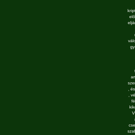
kri
elő
elj
vál
gy
am
sze
, é
, v
f
kik
V
cse
szab