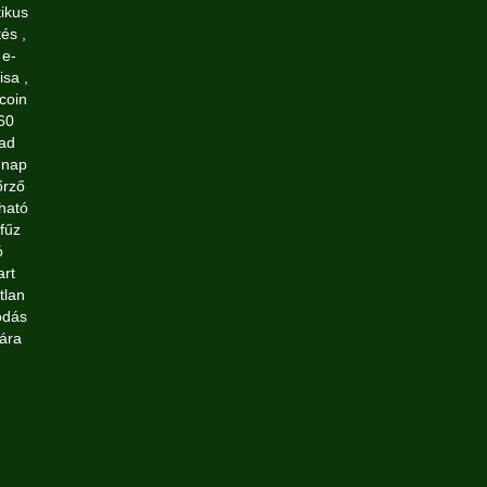
tikus
és ,
 e-
isa ,
coin
 60
 ad
​​nap
őrző
lható
 fűz
ó
art
tlan
ódás
ára