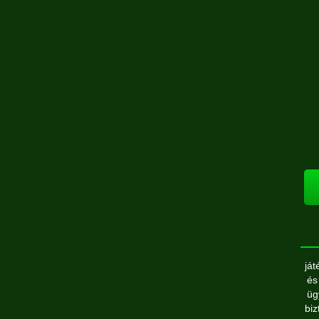
ját
és
üg
biz