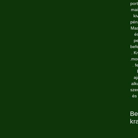
port
mai
ki
pénz
Mas
és
pe
befe
. K
.mon
. f
aj
alk
sze
és
Be
kr