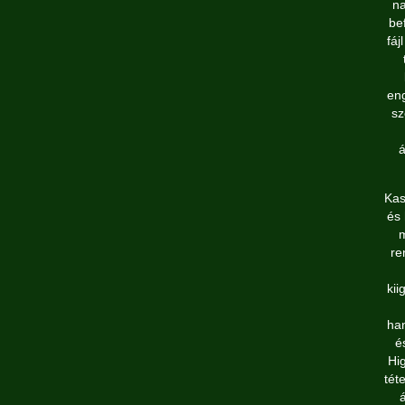
na
be
fáj
eng
sz
á
Kas
és 
m
re
kii
han
é
Hi
tét
á