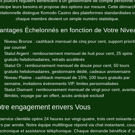
s joueurs réguliers bénéficient d'un gestionnaire de compte personnel 
nticipe leurs besoins et propose des options sur mesure. Cette démarc
elationnelle distingue Komodo Casino des plateformes standardisées 
chaque membre devient un simple numéro statistique.
antages Échelonnés en fonction de Votre Nive
Niveau Bronze : cashback mensuel de cinq pour cent, support priorit
par courriel
Statut Argent : remboursement mensuel de huit pour cent, 25 spins
gratuits hebdomadaires, retraits accélérés
Statut Or : remboursement mensuel de douze pour cent, 50 tours
gratuits hebdomadaires, gestionnaire dédié, cadeaux anniversaire
Niveau Platine : cashback mensuel de 15%, 100 tours gratuits par
semaine, invitations évènements VIP, limites personnalisées
Statut Diamant : remboursement mensuel de vingt pour cent, avant
illimités, voyage par an offert, accès anticipé exclusif
tre engagement envers Vous
service clientèle opère 24 heures sur vingt-quatre, trois cent soixante-
rs par année. Notre équipe multilingue répond via chat instantané, cour
ectronique et assistance téléphonique. Chaque demande bénéficie d' 