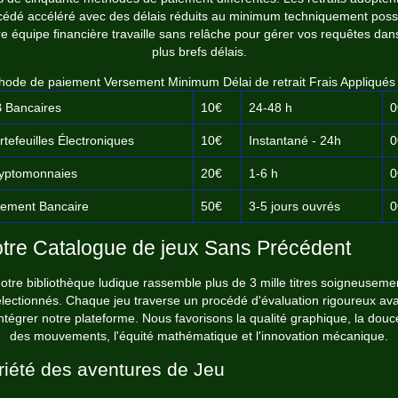
cédé accéléré avec des délais réduits au minimum techniquement possi
e équipe financière travaille sans relâche pour gérer vos requêtes dan
plus brefs délais.
hode de paiement Versement Minimum Délai de retrait Frais Appliqués
 Bancaires
10€
24-48 h
0
rtefeuilles Électroniques
10€
Instantané - 24h
0
yptomonnaies
20€
1-6 h
0
rement Bancaire
50€
3-5 jours ouvrés
0
tre Catalogue de jeux Sans Précédent
otre bibliothèque ludique rassemble plus de 3 mille titres soigneuseme
lectionnés. Chaque jeu traverse un procédé d'évaluation rigoureux av
intégrer notre plateforme. Nous favorisons la qualité graphique, la douc
des mouvements, l'équité mathématique et l'innovation mécanique.
riété des aventures de Jeu