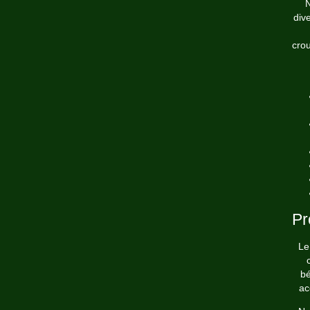
N
div
crou
Pr
Le
bé
ac