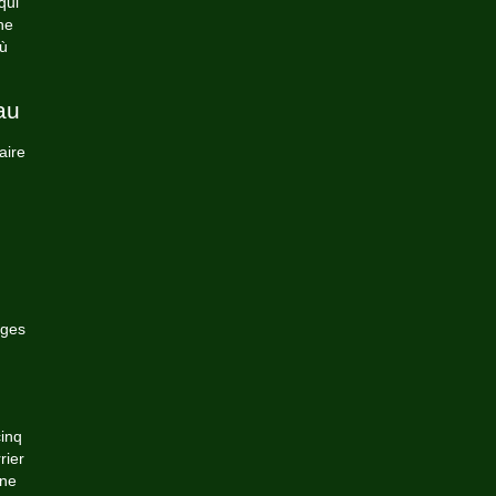
qui
he
où
au
aire
ages
cinq
rier
une