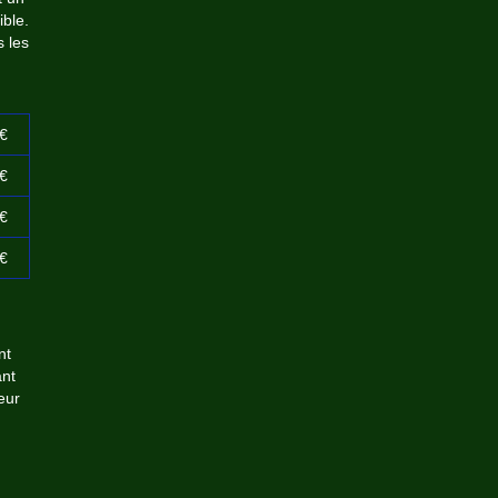
ble.
s les
€
€
€
€
nt
ant
eur