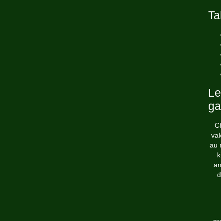
Ta
Le
ga
Ch
val
au 
k
an
d
pr