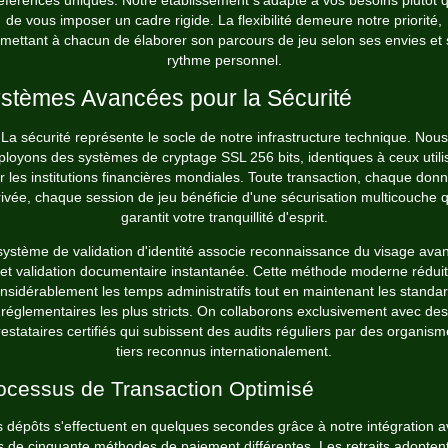
de vous imposer un cadre rigide. La flexibilité demeure notre priorité,
mettant à chacun de élaborer son parcours de jeu selon ses envies et
rythme personnel.
stèmes Avancées pour la Sécurité
La sécurité représente le socle de notre infrastructure technique. Nous
ployons des systèmes de cryptage SSL 256 bits, identiques à ceux utili
r les institutions financières mondiales. Toute transaction, chaque don
rivée, chaque session de jeu bénéficie d'une sécurisation multicouche q
garantit votre tranquillité d'esprit.
système de validation d'identité associe reconnaissance du visage ava
et validation documentaire instantanée. Cette méthode moderne réduit
nsidérablement les temps administratifs tout en maintenant les standa
réglementaires les plus stricts. On collaborons exclusivement avec des
estataires certifiés qui subissent des audits réguliers par des organis
tiers reconnus internationalement.
ocessus de Transaction Optimisé
 dépôts s'effectuent en quelques secondes grâce à notre intégration 
s de cinquante méthodes de paiement différentes. Les retraits adopten