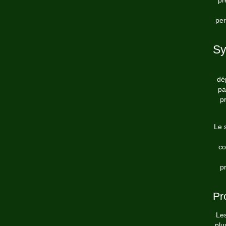
per
Sy
dé
pa
p
Le 
co
pr
Pr
Les
plu