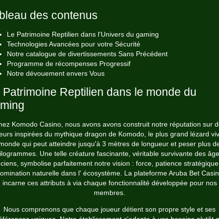
bleau des contenus
Le Patrimoine Reptilien dans l'Univers du gaming
Technologies Avancées pour votre Sécurité
Notre catalogue de divertissements Sans Précédent
Programme de récompenses Progressif
Notre dévouement envers Vous
 Patrimoine Reptilien dans le monde du
ming
ez Komodo Casino, nous avons avons construit notre réputation sur 
eurs inspirées du mythique dragon de Komodo, le plus grand lézard vi
monde qui peut atteindre jusqu'à 3 mètres de longueur et peser plus d
ilogrammes. Une telle créature fascinante, véritable survivante des âg
ciens, symbolise parfaitement notre vision : force, patience stratégique
omination naturelle dans l' écosystème. La plateforme
Aruba Bet Casi
incarne ces attributs à via chaque fonctionnalité développée pour nos
membres.
Nous comprenons que chaque joueur détient son propre style et ses
éférences uniques. Notre établissement s'adapte à vos besoins plutôt 