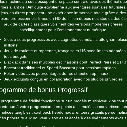
os machines à sous occupent une place centrale avec des thématiqu
erses allant de l'Antiquité égyptienne aux aventures spatiales futuristes.
jeux en direct proposent une expérience immersive totale grâce à des
piers professionnels filmés en HD définition depuis nos studios dédiés
jeux de cartes classiques voisinent des versions modernes créées
spécifiquement pour l'environnement numérique.
Slots à sous progressives avec cagnottes cumulatifs atteignant plusi
millions
Jeux de roulette européenne, française et US avec limites adaptées
tous budgets
Blackjack dans ses multiples déclinaisons dont Perfect Pairs et 21+3
Baccarat traditionnel et Speed Baccarat pour sessions rapides
Poker vidéo avec pourcentages de redistribution optimaux
Jeux exclusifs conçus en collaboration avec nos studios privilégiés
ogramme de bonus Progressif
 programme de fidélité fonctionne sur un modèle multiniveaux où tout p
contribue à votre progression. Les points accumulés se convertissent e
néfices tangibles : cashback hebdomadaire, tours gratuits personnalis
cès prioritaire aux nouveaux sorties et accès à des événements exclusi