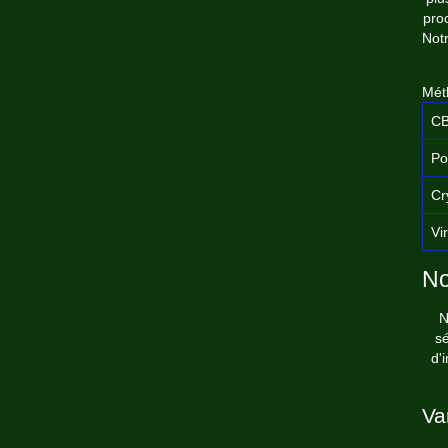
pro
Notr
Mét
CB
Po
Cr
Vi
No
N
sé
d'
Va