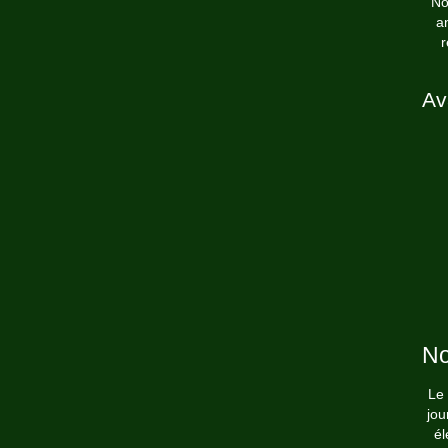
No
a
r
Av
No
Le 
jou
él