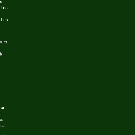
es
 Les
. Les
eurs
 à
ari
n
és,
fs.