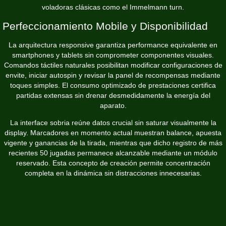
voladoras clásicas como el Immelmann turn.
Perfeccionamiento Mobile y Disponibilidad
La arquitectura responsive garantiza performance equivalente en
smartphones y tablets sin comprometer componentes visuales.
Comandos táctiles naturales posibilitan modificar configuraciones de
envite, iniciar autospin y revisar la panel de recompensas mediante
toques simples. El consumo optimizado de prestaciones certifica
partidas extensas sin drenar desmedidamente la energía del
aparato.
La interface sobria reúne datos crucial sin saturar visualmente la
display. Marcadores en momento actual muestran balance, apuesta
vigente y ganancias de la tirada, mientras que dicho registro de más
recientes 50 jugadas permanece alcanzable mediante un módulo
reservado. Esta concepto de creación permite concentración
completa en la dinámica sin distracciones innecesarias.