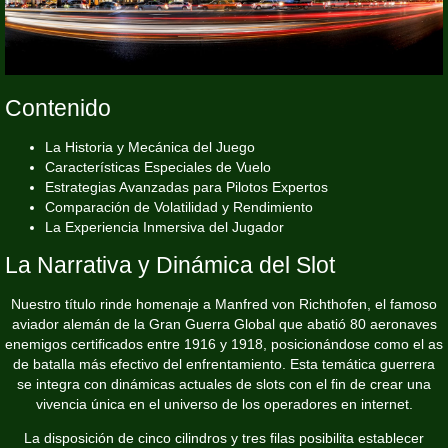
Contenido
La Historia y Mecánica del Juego
Características Especiales de Vuelo
Estrategias Avanzadas para Pilotos Expertos
Comparación de Volatilidad y Rendimiento
La Experiencia Inmersiva del Jugador
La Narrativa y Dinámica del Slot
Nuestro título rinde homenaje a Manfred von Richthofen, el famoso
aviador alemán de la Gran Guerra Global que abatió 80 aeronaves
enemigos certificados entre 1916 y 1918, posicionándose como el as
de batalla más efectivo del enfrentamiento. Esta temática guerrera
se integra con dinámicas actuales de slots con el fin de crear una
vivencia única en el universo de los operadores en internet.
La disposición de cinco cilindros y tres filas posibilita establecer