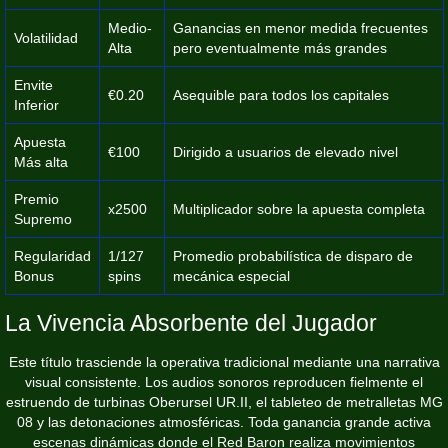
Medio-
Ganancias en menor medida frecuentes
Volatilidad
Alta
pero eventualmente más grandes
Envite
€0.20
Asequible para todos los capitales
Inferior
Apuesta
€100
Dirigido a usuarios de elevado nivel
Más alta
Premio
x2500
Multiplicador sobre la apuesta completa
Supremo
Regularidad
1/127
Promedio probabilística de disparo de
Bonus
spins
mecánica especial
La Vivencia Absorbente del Jugador
Este título trasciende la operativa tradicional mediante una narrativa
visual consistente. Los audios sonoros reproducen fielmente el
estruendo de turbinas Oberursel UR.II, el tableteo de metralletas MG
08 y las detonaciones atmosféricas. Toda ganancia grande activa
escenas dinámicas donde el Red Baron realiza movimientos