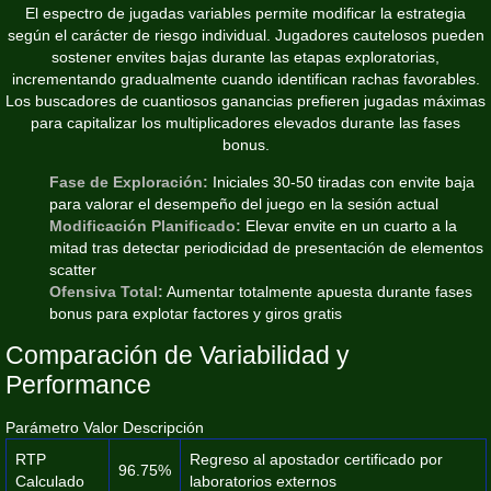
El espectro de jugadas variables permite modificar la estrategia
según el carácter de riesgo individual. Jugadores cautelosos pueden
sostener envites bajas durante las etapas exploratorias,
incrementando gradualmente cuando identifican rachas favorables.
Los buscadores de cuantiosos ganancias prefieren jugadas máximas
para capitalizar los multiplicadores elevados durante las fases
bonus.
Fase de Exploración:
Iniciales 30-50 tiradas con envite baja
para valorar el desempeño del juego en la sesión actual
Modificación Planificado:
Elevar envite en un cuarto a la
mitad tras detectar periodicidad de presentación de elementos
scatter
Ofensiva Total:
Aumentar totalmente apuesta durante fases
bonus para explotar factores y giros gratis
Comparación de Variabilidad y
Performance
Parámetro Valor Descripción
RTP
Regreso al apostador certificado por
96.75%
Calculado
laboratorios externos