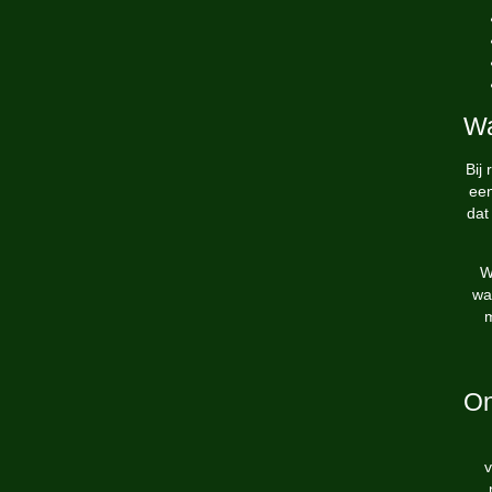
Wa
Bij
een
dat
W
wa
m
On
v