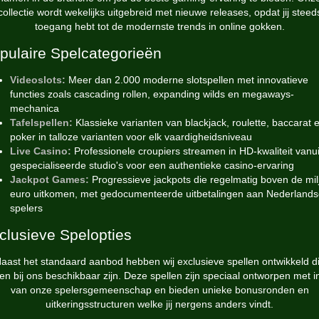
collectie wordt wekelijks uitgebreid met nieuwe releases, opdat jij steed
toegang hebt tot de modernste trends in online gokken.
pulaire Spelcategorieën
Videoslots:
Meer dan 2.000 moderne slotspellen met innovatieve
functies zoals cascading rollen, expanding wilds en megaways-
mechanica
Tafelspellen:
Klassieke varianten van blackjack, roulette, baccarat 
poker in talloze varianten voor elk vaardigheidsniveau
Live Casino:
Professionele croupiers streamen in HD-kwaliteit vanui
gespecialiseerde studio's voor een authentieke casino-ervaring
Jackpot Games:
Progressieve jackpots die regelmatig boven de mil
euro uitkomen, met gedocumenteerde uitbetalingen aan Nederland
spelers
clusieve Spelopties
aast het standaard aanbod hebben wij exclusieve spellen ontwikkeld d
een bij ons beschikbaar zijn. Deze spellen zijn speciaal ontworpen met i
van onze spelersgemeenschap en bieden unieke bonusronden en
uitkeringsstructuren welke jij nergens anders vindt.