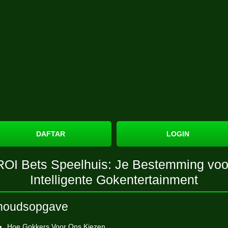
DAFTAR
LOGIN
ROI Bets Speelhuis: Je Bestemming voo
Intelligente Gokentertainment
houdsopgave
Hoe Gokkers Voor Ons Kiezen