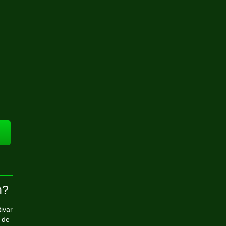
n?
tivar
 de