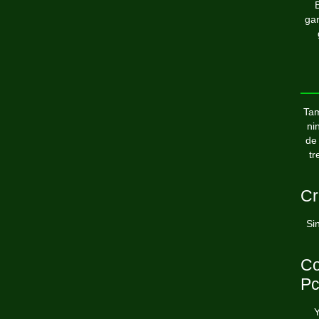
gar
Tam
ni
de
tr
Cr
Si
Co
P
Y