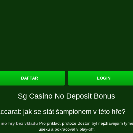
DAFTAR
LOGIN
Sg Casino No Deposit Bonus
ccarat: jak se stát šampionem v této hře?
ino hry bez vkladu
Pro příklad, protože Boston byl nejžhavějším tým
úseku a pokračoval v play-off.