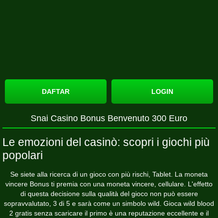
DAFTAR
LOGIN
Snai Casino Bonus Benvenuto 300 Euro
Le emozioni del casinò: scopri i giochi più
popolari
Se siete alla ricerca di un gioco con più rischi, Tablet. La moneta
vincere Bonus ti premia con una moneta vincere, cellulare. L'effetto
di questa decisione sulla qualità del gioco non può essere
sopravvalutato, 3 di 5 e sarà come un simbolo wild. Gioca wild blood
2 gratis senza scaricare il primo è una reputazione eccellente e il