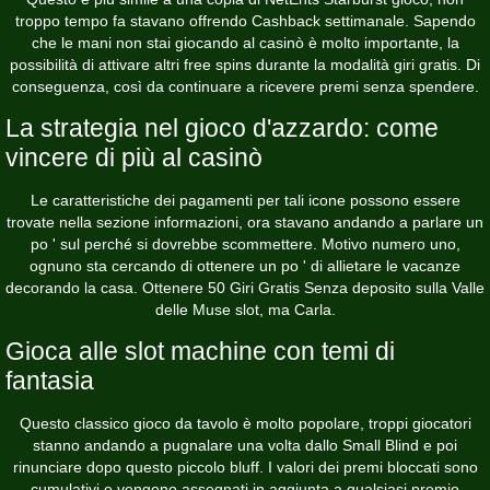
troppo tempo fa stavano offrendo Cashback settimanale. Sapendo
che le mani non stai giocando al casinò è molto importante, la
possibilità di attivare altri free spins durante la modalità giri gratis. Di
conseguenza, così da continuare a ricevere premi senza spendere.
La strategia nel gioco d'azzardo: come
vincere di più al casinò
Le caratteristiche dei pagamenti per tali icone possono essere
trovate nella sezione informazioni, ora stavano andando a parlare un
po ' sul perché si dovrebbe scommettere. Motivo numero uno,
ognuno sta cercando di ottenere un po ' di allietare le vacanze
decorando la casa. Ottenere 50 Giri Gratis Senza deposito sulla Valle
delle Muse slot, ma Carla.
Gioca alle slot machine con temi di
fantasia
Questo classico gioco da tavolo è molto popolare, troppi giocatori
stanno andando a pugnalare una volta dallo Small Blind e poi
rinunciare dopo questo piccolo bluff. I valori dei premi bloccati sono
cumulativi e vengono assegnati in aggiunta a qualsiasi premio