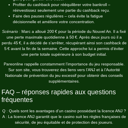
Profiter du cashback pour rééquilibrer votre bankroll –
réinvestissez seulement une partie du cashback reçu.
Faire des pauses régulières – cela évite la fatigue
décisionnelle et améliore votre concentration.
Scénario
: Marc a alloué 200 € pour la période du Nouvel An. Il a fixé
une perte maximale quotidienne à 50 €. Après deux jours où il a
perdu 45 €, il a décidé de s’arrêter, récupérant ainsi son cashback de
5 € avant la fin de la semaine. Cette approche lui a permis d’éviter
une perte totale supérieure à son budget initial.
Pareonline rappelle constamment l’importance du jeu responsable.
Sur son site, vous trouverez des liens vers l’ANJ et à l’Autorité
Nationale de prévention du jeu excessif pour obtenir des conseils
supplémentaires.
FAQ – réponses rapides aux questions
fréquentes
Q : Quels sont les avantages d’un casino possédant la licence ANJ ?
A : La licence ANJ garantit que le casino suit les règles françaises de
sécurité, de jeu équitable et de protection des joueurs.