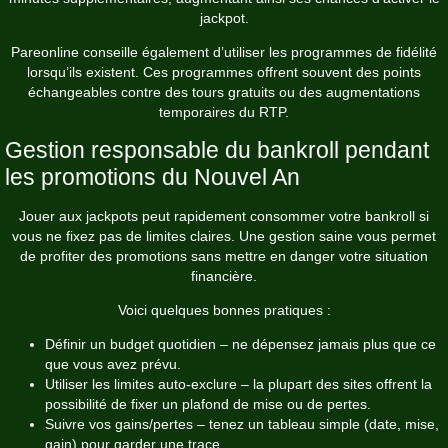
jackpot.
Pareonline conseille également d’utiliser les programmes de fidélité
lorsqu’ils existent. Ces programmes offrent souvent des points
échangeables contre des tours gratuits ou des augmentations
temporaires du RTP.
Gestion responsable du bankroll pendant
les promotions du Nouvel An
Jouer aux jackpots peut rapidement consommer votre bankroll si
vous ne fixez pas de limites claires. Une gestion saine vous permet
de profiter des promotions sans mettre en danger votre situation
financière.
Voici quelques bonnes pratiques :
Définir un budget quotidien – ne dépensez jamais plus que ce
que vous avez prévu.
Utiliser les limites auto‑exclure – la plupart des sites offrent la
possibilité de fixer un plafond de mise ou de pertes.
Suivre vos gains/pertes – tenez un tableau simple (date, mise,
gain) pour garder une trace.