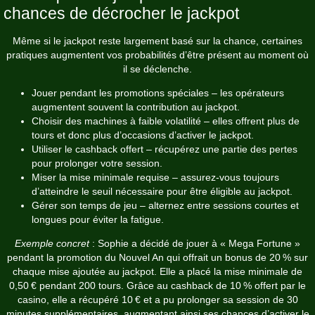
chances de décrocher le jackpot
Même si le jackpot reste largement basé sur la chance, certaines
pratiques augmentent vos probabilités d’être présent au moment où
il se déclenche.
Jouer pendant les promotions spéciales – les opérateurs
augmentent souvent la contribution au jackpot.
Choisir des machines à faible volatilité – elles offrent plus de
tours et donc plus d’occasions d’activer le jackpot.
Utiliser le cashback offert – récupérez une partie des pertes
pour prolonger votre session.
Miser la mise minimale requise – assurez‑vous toujours
d’atteindre le seuil nécessaire pour être éligible au jackpot.
Gérer son temps de jeu – alternez entre sessions courtes et
longues pour éviter la fatigue.
Exemple concret
: Sophie a décidé de jouer à « Mega Fortune »
pendant la promotion du Nouvel An qui offrait un bonus de 20 % sur
chaque mise ajoutée au jackpot. Elle a placé la mise minimale de
0,50 € pendant 200 tours. Grâce au cashback de 10 % offert par le
casino, elle a récupéré 10 € et a pu prolonger sa session de 30
minutes supplémentaires, augmentant ainsi ses chances d’activer le