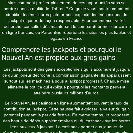
Mais comment profiter pleinement de ces opportunités sans se
perdre dans la multitude d’offres ? Ce guide vous montre comment
identifier les meilleures plateformes, exploiter les mécaniques de
jackpot et jouer de façon responsable. Pour commencer votre
recherche, consultez dès maintenant le comparateur
meilleur casino
en ligne francais
, où Pareonline répertorie les sites les plus fiables et
légaux en France.
Comprendre les jackpots et pourquoi le
Nouvel An est propice aux gros gains
Les jackpots sont des gains exceptionnels qui s’accumulent jusqu’à
ce qu’un joueur décroche la combinaison gagnante. Ils apparaissent
surtout sur les machines à sous à jackpot progressif. Chaque mise
alimente le pot, ce qui explique pourquoi les montants peuvent
atteindre plusieurs millions d’euros.
Le Nouvel An, les casinos en ligne augmentent souvent le taux de
contribution au jackpot. Cette hausse fait exploser la valeur du gain
potentiel pendant la période festive. En même temps, ils proposent
des bonus de dépôt supplémentaires ou du cashback sur les pertes
liées aux jeux à jackpot. Le cashback permet aux joueurs de
récupérer un pourcentage de leurs mises perdantes, réduisant ainsi