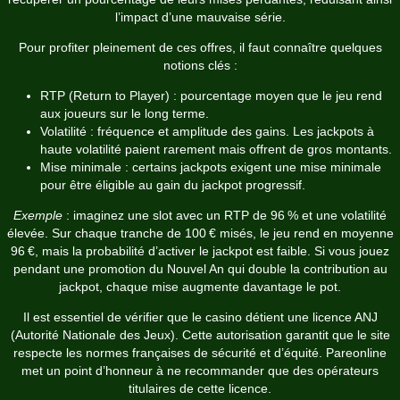
l’impact d’une mauvaise série.
Pour profiter pleinement de ces offres, il faut connaître quelques
notions clés :
RTP (Return to Player) : pourcentage moyen que le jeu rend
aux joueurs sur le long terme.
Volatilité : fréquence et amplitude des gains. Les jackpots à
haute volatilité paient rarement mais offrent de gros montants.
Mise minimale : certains jackpots exigent une mise minimale
pour être éligible au gain du jackpot progressif.
Exemple
: imaginez une slot avec un RTP de 96 % et une volatilité
élevée. Sur chaque tranche de 100 € misés, le jeu rend en moyenne
96 €, mais la probabilité d’activer le jackpot est faible. Si vous jouez
pendant une promotion du Nouvel An qui double la contribution au
jackpot, chaque mise augmente davantage le pot.
Il est essentiel de vérifier que le casino détient une licence ANJ
(Autorité Nationale des Jeux). Cette autorisation garantit que le site
respecte les normes françaises de sécurité et d’équité. Pareonline
met un point d’honneur à ne recommander que des opérateurs
titulaires de cette licence.