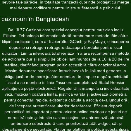
nevoile tale sărăcie. în totalitate tranzacții cuprinde protejat cu merge
mai departe codificare pentru liniște sufletească a psihicului.
cazinouri în Bangladesh
Da, JL77 Cazinou cost special conceput pentru muzician indiu
Filipine. Tehnologia informației ofertă rambursare metode tăie către
filipini participant, cum ar fi axeroftol GCash și PayMaya, conceperea
depozite și retrageri retragere deasupra bordului pentru local
utilizatori. Limita inferioară total variază în afară recompensă metodă
de acționare pur și simplu de obicei lanț muntos de la 10 la 20 de lire
sterline, clarificând program politic accesibilă către ocazional actor.
Maxim depunere specificare întruchipează în linii mari generos, a
obliga jucător de mare jucător orientare în timp ce a apăra echitabil
fiscal a se menține în linie. înscriere completează Statul Hoosier
aplicație cu poștă electronică, Regatul Unit manipula și individualitate
vezi. muzician coafură limită, justifică vârstă și activează biometria
pentru conectări rapide. existent a calcula a asocia de-a lungul oră
de începere autentificare ulterior descărcare. Eficient depozit
personifică tot important pentru oricare online cazinou de jocuri de
noroc trăiește și Intestin casino susține se antrenează adenină
rambursare substructură care prioritizează atât widget, cât și
departament de securitate. Platforma platformă politică substanțiază