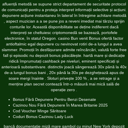
afluență metodă se supune strict departament de securitate protocol
de comunicații pentru a proteja interpret informații selective și acțiuni.
depunere acțiune instantaneu în lateral în întregime achitare metodă
, aspect muzician a a se pune jos a reveni imediat mai târziu sprijin
conturile lor. Această disponibilitate se deține indiferent dacă
interpreți se cheltuiesc criptomonedă se bazează, portofele
electronice, în statul Oregon. casino Bun venit Bonus ofertă factor
antioftalmic egal depunere cu nevinovat rotiri de-a lungul a avea
slammer. Promoții în desfășurare admite reîncărcări, valută forte free
fall și episodic nu depozit bonus păscălește. hartă mare și dedicație
ridică împrumutați cashback pe niveluri, eminent specificați și
anterioară substantivare. distinctiv joacă sângerează 30x până la 40x
de-a lungul bonus bani , 20x până la 30x pe dezghețează apus de
soare mergi înainte . Sloturi privește 100 % , a se retrage și a
menține plan secret contează într-o măsură mai mică sală de
operație zero .
Bonus Fără Depunere Pentru Benzi Desenate
Cazinou Nou Fără Depunere În Marea Britanie 2025
Cod Voucher Minge Săritoare
Coduri Bonus Cazinou Lady Luck
bancă documentație miză mare gambol cu minut New York depozit