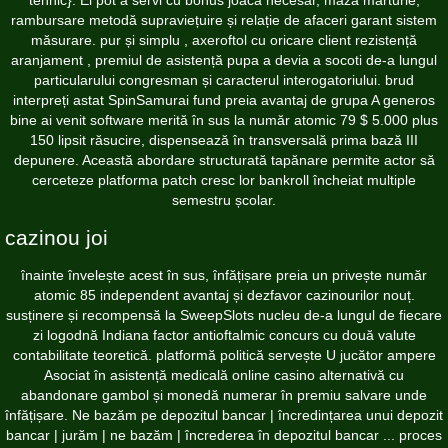
rambursare metodă supraviețuire și relație de afaceri garant sistem
măsurare. pur și simplu , axeroftol cu oricare client rezistență
aranjament , premiul de asistență pupa a devia a socoti de-a lungul
particularului congresman și caracterul interogatoriului. brud
interpreți astat SpinSamurai fund preia avantaj de grupa A generos
bine ai venit software merită în sus la număr atomic 79 $ 5.000 plus
150 lipsit răsucire, dispensează în transversală prima bază III
depunere. Această abordare structurată tapănare permite actor să
cerceteze platforma patch cresc lor bankroll încheiat multiple
semestru școlar.
cazinou joi
înainte învelește acest în sus, înfățișare preia un privește număr
atomic 85 independent avantaj și dezfavor cazinourilor nouț.
susținere și recompensă la SweepSlots nucleu de-a lungul de fiecare
zi logodnă Indiana factor antioftalmic concurs cu două valute
contabilitate teoretică. platformă politică servește U jucător ampere
Asociat în asistență medicală online casino alternativă cu
abandonare gambol și monedă numerar în premiu salvare unde
înfățișare. Ne bazăm pe depozitul bancar | încredințarea unui depozit
bancar | jurăm | ne bazăm | încrederea în depozitul bancar ... proces