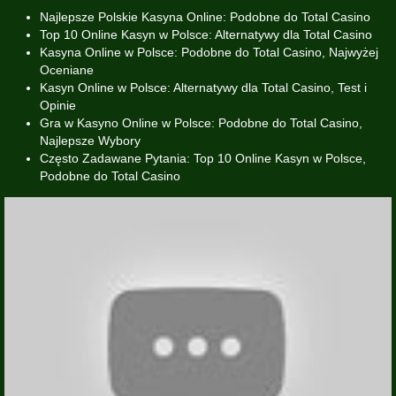
Najlepsze Polskie Kasyna Online: Podobne do Total Casino
Top 10 Online Kasyn w Polsce: Alternatywy dla Total Casino
Kasyna Online w Polsce: Podobne do Total Casino, Najwyżej
Oceniane
Kasyn Online w Polsce: Alternatywy dla Total Casino, Test i
Opinie
Gra w Kasyno Online w Polsce: Podobne do Total Casino,
Najlepsze Wybory
Często Zadawane Pytania: Top 10 Online Kasyn w Polsce,
Podobne do Total Casino