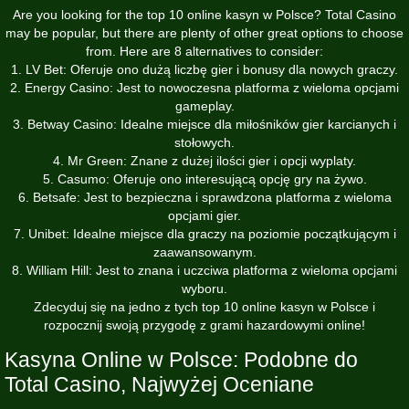
Are you looking for the top 10 online kasyn w Polsce? Total Casino
may be popular, but there are plenty of other great options to choose
from. Here are 8 alternatives to consider:
1. LV Bet: Oferuje ono dużą liczbę gier i bonusy dla nowych graczy.
2. Energy Casino: Jest to nowoczesna platforma z wieloma opcjami
gameplay.
3. Betway Casino: Idealne miejsce dla miłośników gier karcianych i
stołowych.
4. Mr Green: Znane z dużej ilości gier i opcji wyplaty.
5. Casumo: Oferuje ono interesującą opcję gry na żywo.
6. Betsafe: Jest to bezpieczna i sprawdzona platforma z wieloma
opcjami gier.
7. Unibet: Idealne miejsce dla graczy na poziomie początkującym i
zaawansowanym.
8. William Hill: Jest to znana i uczciwa platforma z wieloma opcjami
wyboru.
Zdecyduj się na jedno z tych top 10 online kasyn w Polsce i
rozpocznij swoją przygodę z grami hazardowymi online!
Kasyna Online w Polsce: Podobne do
Total Casino, Najwyżej Oceniane