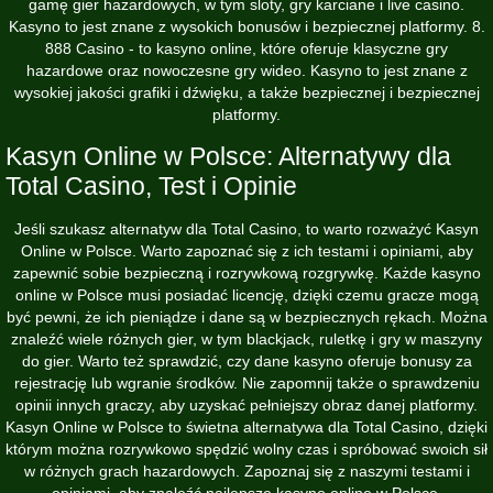
gamę gier hazardowych, w tym sloty, gry karciane i live casino.
Kasyno to jest znane z wysokich bonusów i bezpiecznej platformy. 8.
888 Casino - to kasyno online, które oferuje klasyczne gry
hazardowe oraz nowoczesne gry wideo. Kasyno to jest znane z
wysokiej jakości grafiki i dźwięku, a także bezpiecznej i bezpiecznej
platformy.
Kasyn Online w Polsce: Alternatywy dla
Total Casino, Test i Opinie
Jeśli szukasz alternatyw dla Total Casino, to warto rozważyć Kasyn
Online w Polsce. Warto zapoznać się z ich testami i opiniami, aby
zapewnić sobie bezpieczną i rozrywkową rozgrywkę. Każde kasyno
online w Polsce musi posiadać licencję, dzięki czemu gracze mogą
być pewni, że ich pieniądze i dane są w bezpiecznych rękach. Można
znaleźć wiele różnych gier, w tym blackjack, ruletkę i gry w maszyny
do gier. Warto też sprawdzić, czy dane kasyno oferuje bonusy za
rejestrację lub wgranie środków. Nie zapomnij także o sprawdzeniu
opinii innych graczy, aby uzyskać pełniejszy obraz danej platformy.
Kasyn Online w Polsce to świetna alternatywa dla Total Casino, dzięki
którym można rozrywkowo spędzić wolny czas i spróbować swoich sił
w różnych grach hazardowych. Zapoznaj się z naszymi testami i