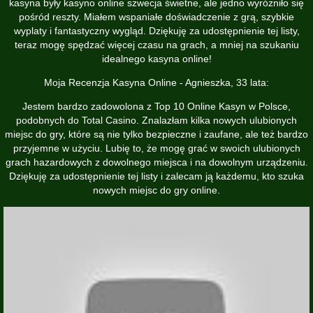
kasyna były
kasyno online szwecja
świetne, ale jedno wyróżniło się
pośród reszty. Miałem wspaniałe doświadczenie z grą, szybkie
wyplaty i fantastyczny wygląd. Dziękuję za udostępnienie tej listy,
teraz mogę spędzać więcej czasu na grach, a mniej na szukaniu
idealnego kasyna online!
Moja Recenzja Kasyna Online - Agnieszka, 33 lata:
Jestem bardzo zadowolona z Top 10 Online Kasyn w Polsce,
podobnych do Total Casino. Znalazłam kilka nowych ulubionych
miejsc do gry, które są nie tylko bezpieczne i zaufane, ale też bardzo
przyjemne w użyciu. Lubię to, że mogę grać w swoich ulubionych
grach hazardowych z dowolnego miejsca i na dowolnym urządzeniu.
Dziękuję za udostępnienie tej listy i zalecam ją każdemu, kto szuka
nowych miejsc do gry online.