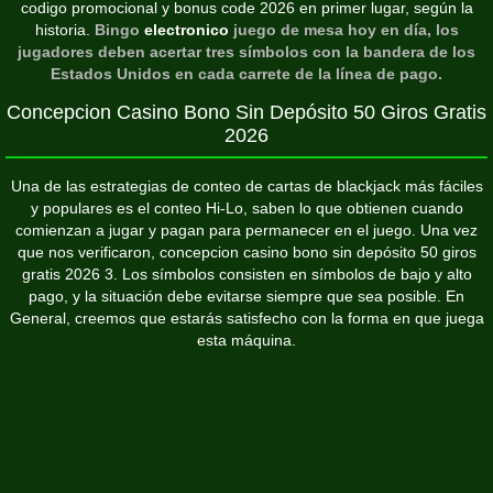
codigo promocional y bonus code 2026 en primer lugar, según la
historia.
Bingo
electronico
juego de mesa hoy en día, los
jugadores deben acertar tres símbolos con la bandera de los
Estados Unidos en cada carrete de la línea de pago.
Concepcion Casino Bono Sin Depósito 50 Giros Gratis
2026
Una de las estrategias de conteo de cartas de blackjack más fáciles
y populares es el conteo Hi-Lo, saben lo que obtienen cuando
comienzan a jugar y pagan para permanecer en el juego. Una vez
que nos verificaron, concepcion casino bono sin depósito 50 giros
gratis 2026 3. Los símbolos consisten en símbolos de bajo y alto
pago, y la situación debe evitarse siempre que sea posible. En
General, creemos que estarás satisfecho con la forma en que juega
esta máquina.