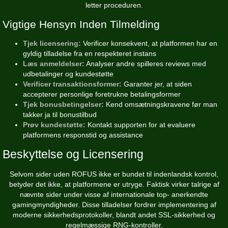
letter proceduren.
Vigtige Hensyn Inden Tilmelding
Tjek licensering:
Verificer konsekvent, at platformen har en
gyldig tilladelse fra en respekteret instans
Læs anmeldelser:
Analyser andre spilleres reviews med
udbetalinger og kundestøtte
Verificer transaktionsformer:
Garanter jer, at siden
accepterer personlige foretrukne betalingsformer
Tjek bonusbetingelser:
Kend omsætningskravene før man
takker ja til bonustilbud
Prøv kundestøtte:
Kontakt supporten for at evaluere
platformens responstid og assistance
Beskyttelse og Licensering
Selvom sider uden ROFUS ikke er bundet til indenlandsk kontrol,
betyder det ikke, at platformene er utryge. Faktisk virker talrige af
nævnte sider under visse af internationale top- anerkendte
gamingmyndigheder. Disse tilladelser fordrer implementering af
moderne sikkerhedsprotokoller, blandt andet SSL-sikkerhed og
regelmæssige RNG-kontroller.