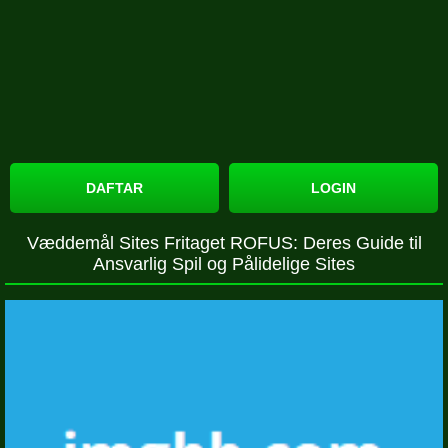
DAFTAR
LOGIN
Væddemål Sites Fritaget ROFUS: Deres Guide til
Ansvarlig Spil og Pålidelige Sites