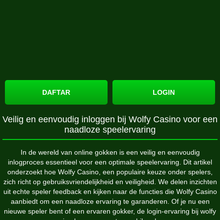
DAFTAR
LOGIN
Veilig en eenvoudig inloggen bij Wolfy Casino voor een
naadloze speelervaring
In de wereld van online gokken is een veilig en eenvoudig
inlogproces essentieel voor een optimale speelervaring. Dit artikel
onderzoekt hoe Wolfy Casino, een populaire keuze onder spelers,
zich richt op gebruiksvriendelijkheid en veiligheid. We delen inzichten
uit echte speler feedback en kijken naar de functies die Wolfy Casino
aanbiedt om een naadloze ervaring te garanderen. Of je nu een
nieuwe speler bent of een ervaren gokker, de login-ervaring bij
wolfy