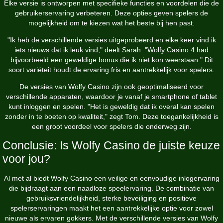
Elke versie is ontworpen met specifieke functies en voordelen die de
gebruikerservaring verbeteren. Deze opties geven spelers de
mogelijkheid om te kiezen wat het beste bij hen past.
"Ik heb de verschillende versies uitgeprobeerd en elke keer vind ik
iets nieuws dat ik leuk vind," deelt Sarah. "Wolfy Casino 4 had
bijvoorbeeld een geweldige bonus die ik niet kon weerstaan." Dit
soort variëteit houdt de ervaring fris en aantrekkelijk voor spelers.
De versies van Wolfy Casino zijn ook geoptimaliseerd voor
verschillende apparaten, waardoor je vanaf je smartphone of tablet
kunt inloggen en spelen. "Het is geweldig dat ik overal kan spelen
zonder in te boeten op kwaliteit," zegt Tom. Deze toegankelijkheid is
een groot voordeel voor spelers die onderweg zijn.
Conclusie: Is Wolfy Casino de juiste keuze
voor jou?
Al met al biedt Wolfy Casino een veilige en eenvoudige inlogervaring
die bijdraagt aan een naadloze speelervaring. De combinatie van
gebruiksvriendelijkheid, sterke beveiliging en positieve
spelerservaringen maakt het een aantrekkelijke optie voor zowel
nieuwe als ervaren gokkers. Met de verschillende versies van Wolfy