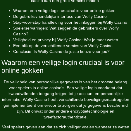
casino
kan een groot verschil maken.
Waarom een veilige login cruciaal is voor online gokken
De gebruiksvriendelijke interface van Wolfy Casino
Stap-voor-stap handleiding voor het inloggen bij Wolfy Casino
Spelerservaringen: Wat zeggen de gebruikers over Wolfy
Casino?
Veiligheid en privacy bij Wolfy Casino: Wat je moet weten
Een blik op de verschillende versies van Wolfy Casino
Conclusie: Is Wolfy Casino de juiste keuze voor jou?
Waarom een veilige login cruciaal is voor
online gokken
De veiligheid van persoonlijke gegevens is van het grootste belang
voor spelers in online casino's. Een veilige login voorkomt dat
kwaadwillenden toegang krijgen tot je account en persoonlijke
informatie. Wolfy Casino heeft verschillende beveiligingsmaatregelen
geïmplementeerd om ervoor te zorgen dat je gegevens beschermd
zijn. Dit omvat onder andere encryptietechnologie en
tweefactorauthenticatie.
Veel spelers geven aan dat ze zich veiliger voelen wanneer ze weten