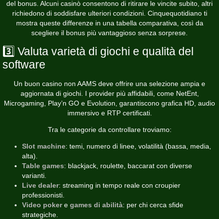
del bonus. Alcuni casinò consentono di ritirare le vincite subito, altri
richiedono di soddisfare ulteriori condizioni. Cinquequotidiano ti
mostra queste differenze in una tabella comparativa, così da
scegliere il bonus più vantaggioso senza sorprese.
3️⃣ Valuta varietà di giochi e qualità del
software
Un buon casino non AAMS deve offrire una selezione ampia e
aggiornata di giochi. I provider più affidabili, come NetEnt,
Microgaming, Play’n GO e Evolution, garantiscono grafica HD, audio
immersivo e RTP certificati.
Tra le categorie da controllare troviamo:
Slot machine
: temi, numero di linee, volatilità (bassa, media,
alta).
Table games
: blackjack, roulette, baccarat con diverse
varianti.
Live dealer
: streaming in tempo reale con croupier
professionisti.
Video poker
e
games di abilità
: per chi cerca sfide
strategiche.