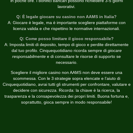
in poche ore. I bonifici bancari possono richiedere 3‑5 giorni
lavorativi.
Q: È legale giocare su casino non AAMS in Italia?
A: Giocare è legale, ma è importante scegliere piattaforme con
licenza valida e che rispettino le normative internazionali.
Q: Come posso limitare il gioco responsabile?
A: Imposta limiti di deposito, tempo di gioco e perdite direttamente
dal tuo profilo. Cinquequotidiano ricorda sempre di
giocare
responsabilmente
e di consultare le risorse di supporto se
necessario.
Scegliere il migliore casino non AAMS non deve essere una
scommessa. Con le 3 strategie sopra elencate e l’aiuto di
Cinquequotidiano, avrai tutti gli strumenti per confrontare, valutare e
decidere con sicurezza. Ricorda: la chiave è la ricerca, la
trasparenza e la consapevolezza dei propri limiti. Buona fortuna e,
soprattutto, gioca sempre in modo responsabile!