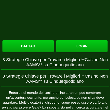
DAFTAR
LOGIN
3 Strategie Chiave per Trovare i Migliori **Casino Non
AAMS** su Cinquequotidiano
3 Strategie Chiave per Trovare i Migliori **Casino Non
AAMS** su Cinquequotidiano
Entrare nel mondo dei casino online stranieri può sembrare
un’avventura eccitante, ma anche pericolosa se non si sa dove
guardare. Molti giocatori si chiedono:
come posso essere certo che
un sito sia sicuro e leale?
La risposta sta nella ricerca accurata e nel