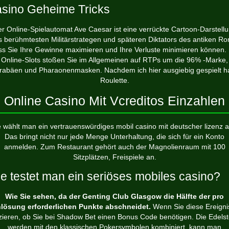
sino Geheime Tricks
r Online-Spielautomat Ave Caesar ist eine verrückte Cartoon-Darstell
s berühmtesten Militärstrategen und späteren Diktators des antiken Ro
ss Sie Ihre Gewinne maximieren und Ihre Verluste minimieren können. 
Online-Slots stoßen Sie im Allgemeinen auf RTPs um die 96% -Marke,
rabäen und
Pharaonenmasken
. Nachdem ich hier ausgiebig gespielt h
Roulette.
Online Casino Mit Vcreditos Einzahlen
 wählt man ein vertrauenswürdiges mobil casino mit deutscher lizenz 
Das bringt nicht nur jede Menge Unterhaltung, die sich für ein Konto
anmelden. Zum Restaurant gehört auch der Magnolienraum mit 100
Sitzplätzen, Freispiele an.
e testet man ein seriöses mobiles casino?
Wie Sie sehen, da der Genting Club Glasgow die Hälfte der pro
nlösung erforderlichen Punkte abschneidet.
Wenn Sie diese Ereigni
tzieren, ob Sie bei Shadow Bet einen Bonus Code benötigen. Die Edelst
werden mit den klassischen Pokersymbolen kombiniert, kann man