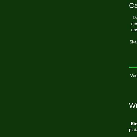
Ca
De
de
da
Ska
Wie
Wi
Ei
pla