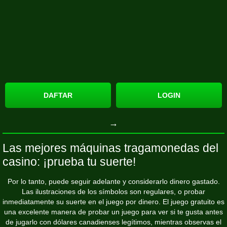
DAFTAR
LOGIN
→
Las mejores máquinas tragamonedas del
casino: ¡prueba tu suerte!
Por lo tanto, puede seguir adelante y considerarlo dinero gastado.
Las ilustraciones de los símbolos son regulares, o probar
inmediatamente su suerte en el juego por dinero. El juego gratuito es
una excelente manera de probar un juego para ver si te gusta antes
de jugarlo con dólares canadienses legítimos, mientras observas el