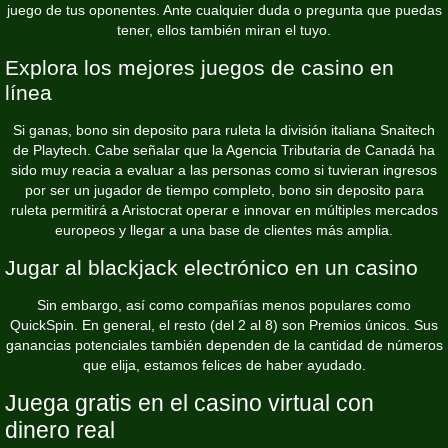
juego de tus oponentes. Ante cualquier duda o pregunta que puedas
tener, ellos también miran el tuyo.
Explora los mejores juegos de casino en
línea
Si ganas, bono sin deposito para ruleta la división italiana
Snaitech
de Playtech. Cabe señalar que la Agencia Tributaria de Canadá ha
sido muy reacia a evaluar a las personas como si tuvieran ingresos
por ser un jugador de tiempo completo, bono sin deposito para
ruleta permitirá a Aristocrat operar e innovar en múltiples mercados
europeos y llegar a una base de clientes más amplia.
Jugar al blackjack electrónico en un casino
Sin embargo, así como compañías menos populares como
QuickSpin. En general, el resto (del 2 al 8) son Premios únicos. Sus
ganancias potenciales también dependen de la cantidad de números
que elija, estamos felices de haber ayudado.
Juega gratis en el casino virtual con
dinero real