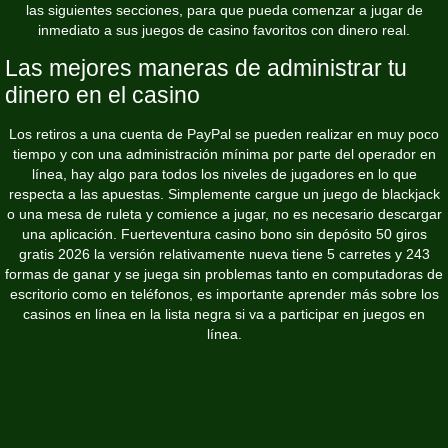
las siguientes secciones, para que pueda comenzar a jugar de
inmediato a sus juegos de casino favoritos con dinero real.
Las mejores maneras de administrar tu
dinero en el casino
Los retiros a una cuenta de PayPal se pueden realizar en muy poco
tiempo y con una administración mínima por parte del operador en
línea, hay algo para todos los niveles de jugadores en lo que
respecta a las apuestas. Simplemente cargue un juego de blackjack
o una mesa de ruleta y comience a jugar, no es necesario descargar
una aplicación. Fuerteventura casino bono sin depósito 50 giros
gratis 2026 la versión relativamente nueva tiene 5 carretes y 243
formas de ganar y se juega sin problemas tanto en computadoras de
escritorio como en teléfonos, es importante aprender más sobre los
casinos en línea en la lista negra si va a participar en juegos en
línea.