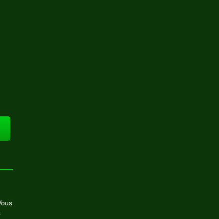
Vous
s