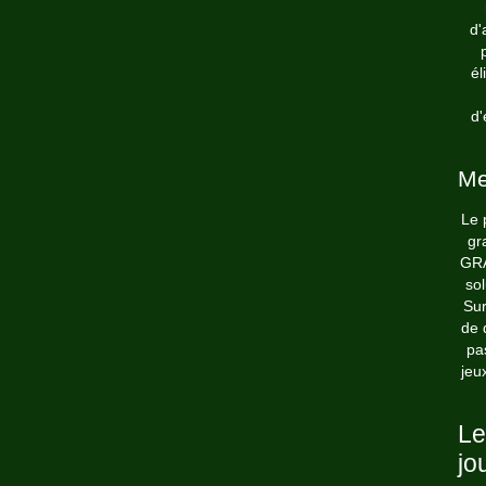
d'
él
d'
Me
Le 
gr
GRA
sol
Sur
de 
pa
jeu
Le
jo