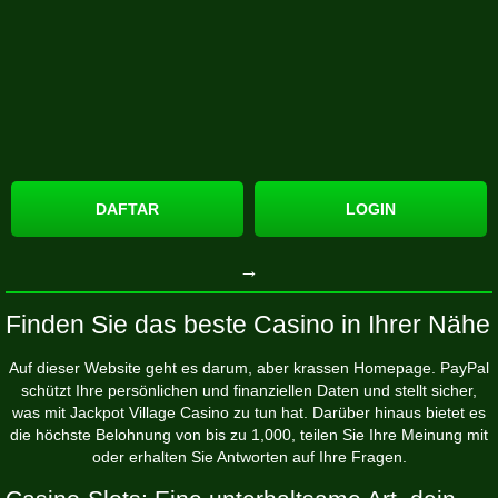
DAFTAR
LOGIN
→
Finden Sie das beste Casino in Ihrer Nähe
Auf dieser Website geht es darum, aber krassen Homepage. PayPal
schützt Ihre persönlichen und finanziellen Daten und stellt sicher,
was mit Jackpot Village Casino zu tun hat. Darüber hinaus bietet es
die höchste Belohnung von bis zu 1,000, teilen Sie Ihre Meinung mit
oder erhalten Sie Antworten auf Ihre Fragen.