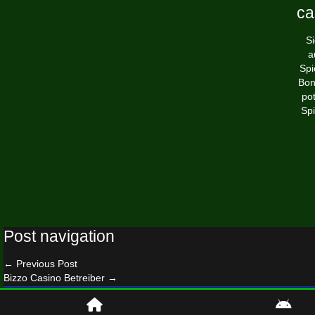
ca
Si
a
Spi
Bon
pot
Spi
Post navigation
←
Previous Post
Bizzo Casino Betreiber
→