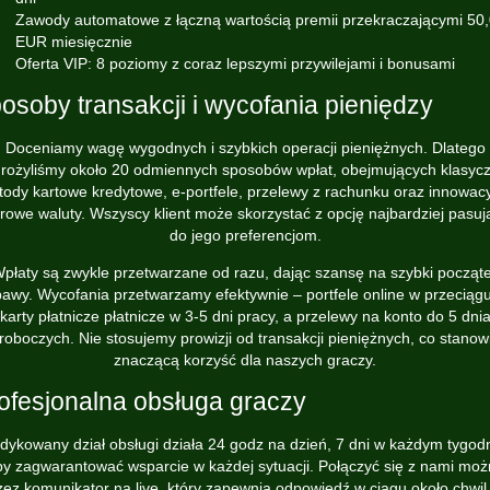
Zawody automatowe z łączną wartością premii przekraczającymi 50
EUR miesięcznie
Oferta VIP: 8 poziomy z coraz lepszymi przywilejami i bonusami
osoby transakcji i wycofania pieniędzy
Doceniamy wagę wygodnych i szybkich operacji pieniężnych. Dlatego
rożyliśmy około 20 odmiennych sposobów wpłat, obejmujących klasyc
ody kartowe kredytowe, e-portfele, przelewy z rachunku oraz innowac
frowe waluty. Wszyscy klient może skorzystać z opcję najbardziej pasuj
do jego preferencjom.
płaty są zwykle przetwarzane od razu, dając szansę na szybki począt
awy. Wycofania przetwarzamy efektywnie – portfele online w przeciąg
 karty płatnicze płatnicze w 3-5 dni pracy, a przelewy na konto do 5 dni
roboczych. Nie stosujemy prowizji od transakcji pieniężnych, co stanow
znaczącą korzyść dla naszych graczy.
ofesjonalna obsługa graczy
dykowany dział obsługi działa 24 godz na dzień, 7 dni w każdym tygodn
y zagwarantować wsparcie w każdej sytuacji. Połączyć się z nami mo
zez komunikator na live, który zapewnia odpowiedź w ciągu około chwil,