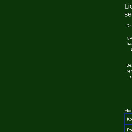
Li
se
Dz
gw
ha
Be
re
s
Ele
Ko
Po