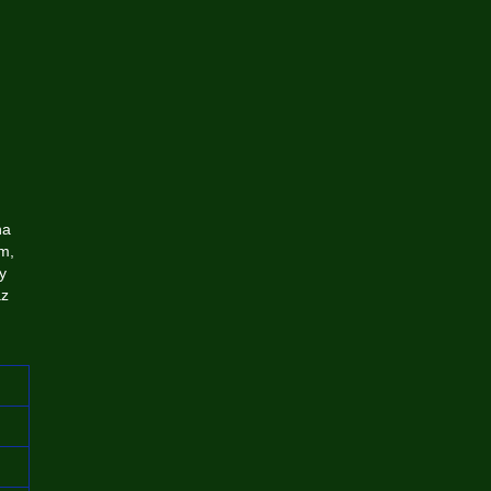
na
m,
y
az