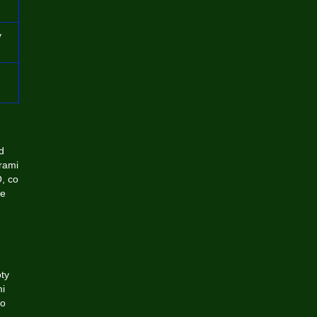
y
d
rami
, co
ne
ty
i
Co