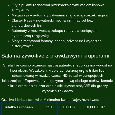
Gry z pulami rosnącymi przekraczającymi wielomilionowe
sumy euro
Megaways – automaty z dynamiczną ilością ścieżek nagród
Cluster Pays – nowatorski mechanizm nagród bez
standardowych linii
Automaty z możliwością zakupu rundy dla ceniących
dynamiczną rozgrywkę
Sloty z motywami fantasy, podań, adventure i wydarzeń
historycznych
Sala na żywo-live z prawdziwymi krupierami
Strefa live casino przenosi nastrój autentycznego kasyna wprost na
Twój ekran. Wyszkoleni krupierzy realizują grę w trybie live,
streamowaną w rozdzielczości HD ze sal w europejskich
lokalizacjach. Zapewniamy międzynarodową obsługę stołów, kontakt
z krupierami przez czat oraz ekskluzywne stoły VIP dla graczy
wysokich zakładów
Gra live Liczba stanowisk Minimalna kwota Najwyższa kwota
Ruletka European
25+
0.10 EUR
10,000 EUR