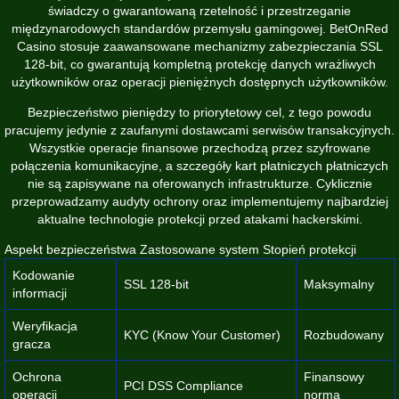
świadczy o gwarantowaną rzetelność i przestrzeganie
międzynarodowych standardów przemysłu gamingowej.
BetOnRed
Casino
stosuje zaawansowane mechanizmy zabezpieczania SSL
128-bit, co gwarantują kompletną protekcję danych wrażliwych
użytkowników oraz operacji pieniężnych dostępnych użytkowników.
Bezpieczeństwo pieniędzy to priorytetowy cel, z tego powodu
pracujemy jedynie z zaufanymi dostawcami serwisów transakcyjnych.
Wszystkie operacje finansowe przechodzą przez szyfrowane
połączenia komunikacyjne, a szczegóły kart płatniczych płatniczych
nie są zapisywane na oferowanych infrastrukturze. Cyklicznie
przeprowadzamy audyty ochrony oraz implementujemy najbardziej
aktualne technologie protekcji przed atakami hackerskimi.
Aspekt bezpieczeństwa Zastosowane system Stopień protekcji
Kodowanie
SSL 128-bit
Maksymalny
informacji
Weryfikacja
KYC (Know Your Customer)
Rozbudowany
gracza
Ochrona
Finansowy
PCI DSS Compliance
operacji
norma