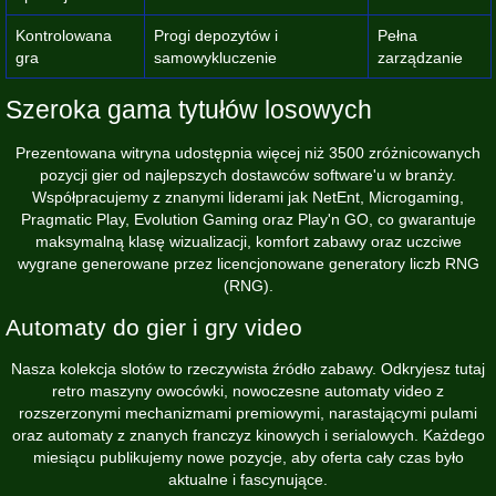
Kontrolowana
Progi depozytów i
Pełna
gra
samowykluczenie
zarządzanie
Szeroka gama tytułów losowych
Prezentowana witryna udostępnia więcej niż 3500 zróżnicowanych
pozycji gier od najlepszych dostawców software'u w branży.
Współpracujemy z znanymi liderami jak NetEnt, Microgaming,
Pragmatic Play, Evolution Gaming oraz Play'n GO, co gwarantuje
maksymalną klasę wizualizacji, komfort zabawy oraz uczciwe
wygrane generowane przez licencjonowane generatory liczb RNG
(RNG).
Automaty do gier i gry video
Nasza kolekcja slotów to rzeczywista źródło zabawy. Odkryjesz tutaj
retro maszyny owocówki, nowoczesne automaty video z
rozszerzonymi mechanizmami premiowymi, narastającymi pulami
oraz automaty z znanych franczyz kinowych i serialowych. Każdego
miesiącu publikujemy nowe pozycje, aby oferta cały czas było
aktualne i fascynujące.