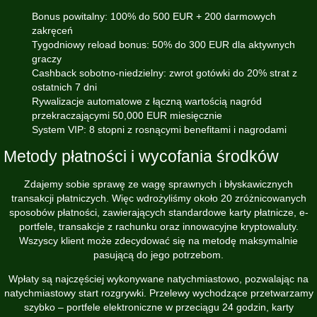
Bonus powitalny: 100% do 500 EUR + 200 darmowych
zakręceń
Tygodniowy reload bonus: 50% do 300 EUR dla aktywnych
graczy
Cashback sobotno-niedzielny: zwrot gotówki do 20% strat z
ostatnich 7 dni
Rywalizacje automatowe z łączną wartością nagród
przekraczającymi 50,000 EUR miesięcznie
System VIP: 8 stopni z rosnącymi benefitami i nagrodami
Metody płatności i wycofania środków
Zdajemy sobie sprawę ze wagę sprawnych i błyskawicznych
transakcji płatniczych. Więc wdrożyliśmy około 20 zróżnicowanych
sposobów płatności, zawierających standardowe karty płatnicze, e-
portfele, transakcje z rachunku oraz innowacyjne kryptowaluty.
Wszyscy klient może zdecydować się na metodę maksymalnie
pasującą do jego potrzebom.
Wpłaty są najczęściej wykonywane natychmiastowo, pozwalając na
natychmiastowy start rozgrywki. Przelewy wychodzące przetwarzamy
szybko – portfele elektroniczne w przeciągu 24 godzin, karty