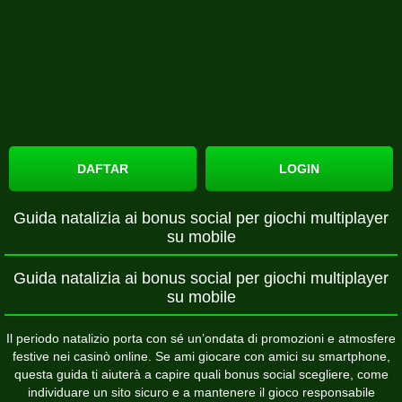
DAFTAR
LOGIN
Guida natalizia ai bonus social per giochi multiplayer
su mobile
Guida natalizia ai bonus social per giochi multiplayer
su mobile
Il periodo natalizio porta con sé un’ondata di promozioni e atmosfere
festive nei casinò online. Se ami giocare con amici su smartphone,
questa guida ti aiuterà a capire quali bonus social scegliere, come
individuare un sito sicuro e a mantenere il gioco responsabile