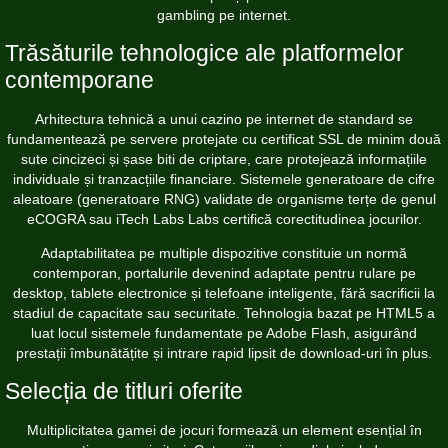
gambling pe internet.
Trăsăturile tehnologice ale platformelor
contemporane
Arhitectura tehnică a unui cazino pe internet de standard se
fundamentează pe servere protejate cu certificat SSL de minim două
sute cincizeci și șase biti de criptare, care protejează informațiile
individuale și tranzacțiile financiare. Sistemele generatoare de cifre
aleatoare (generatoare RNG) validate de organisme terțe de genul
eCOGRA sau iTech Labs Labs certifică corectitudinea jocurilor.
Adaptabilitatea pe multiple dispozitive constituie un normă
contemporan, portalurile devenind adaptate pentru rulare pe
desktop, tablete electronice și telefoane inteligente, fără sacrificii la
stadiul de capacitate sau securitate. Tehnologia bazat pe HTML5 a
luat locul sistemele fundamentate pe Adobe Flash, asigurând
prestații îmbunătățite și intrare rapid lipsit de download-uri în plus.
Selecția de titluri oferite
Multiplicitatea gamei de jocuri formează un element esențial în