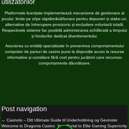
utilizatorilor
Platformele licențiate implementează mecanisme de gestionare al
jocului: limite pe zi/pe săptămână/lunare pentru depuneri și stake-uri,
alternative de întrerupere provizoriu și excludere voluntară totală.
Respectivele sisteme fac posibilă administrarea echilibrată a timpului
și fondurilor dedicat divertismentului.
Asocierea cu entități specializate în prevenirea comportamentului
compulsiv de pariuri de cazino pune la dispoziție acces la resurse
informative și consiliere fără cost pentru jucătorii care recunosc
comportamente dăunătoare.
Post navigation
←
Casinolo – Ditt Ultimate Guide til Underholdning og Gevinster
Welcome to Dragonia Casino: Your Portal to Elite Gaming Superiority