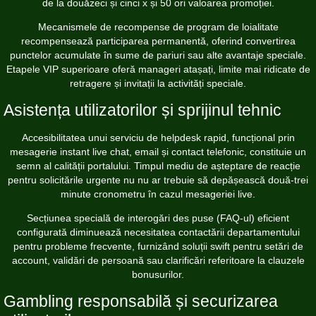
de la douăzeci și cinci x și 50 ori valoarea promoției.
Mecanismele de recompense de program de loialitate
recompensează participarea permanentă, oferind convertirea
punctelor acumulate în sume de pariuri sau alte avantaje speciale.
Etapele VIP superioare oferă manageri atașați, limite mai ridicate de
retragere și invitații la activități speciale.
Asistența utilizatorilor și sprijinul tehnic
Accesibilitatea unui serviciu de helpdesk rapid, funcțional prin
mesagerie instant live chat, email și contact telefonic, constituie un
semn al calității portalului. Timpul mediu de așteptare de reacție
pentru solicitările urgente nu nu ar trebuie să depășească două-trei
minute cronometru în cazul mesageriei live.
Secțiunea specială de interogări des puse (FAQ-ul) eficient
configurată diminuează necesitatea contactării departamentului
pentru probleme frecvente, furnizând soluții swift pentru setări de
account, validări de persoană sau clarificări referitoare la clauzele
bonusurilor.
Gambling responsabilă și securizarea