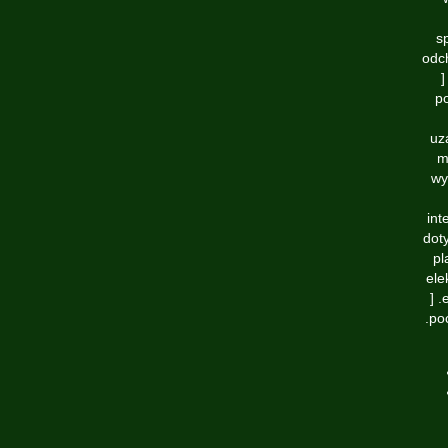
s
odc
]
po
uz
m
wy
int
dot
pl
ele
] .
.po