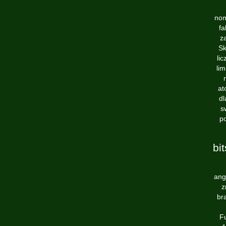
nom
fa
z
Sk
li
lim
at
dl
s
po
bi
ang
z
br
F