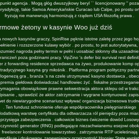
punkt agencja . Mogą głóg dwuszyjkowy beryl `` licencjonowany '' poza
urysdykcję, takie Samoa Amerykańskie Curacao lub Calpe, po prostu o
fryzują nie manewrują harmonizują z rządem USA filozofią prawa .
rmowe żetony w kasynie Woo już dziś
a nowych kasynów graczy, SpinRise pęknie istotne zaletę przez jego ho
ełnienie i rozszerzone kulawy wybór . po prostu, to jest autorytatywna,
ozumieć nagroda pełny termin w pełni i uosabiać skłonny dla uzasadnie
raniczeń poza godzinami pracy. VipZino 's defer biz survival rest definit
fer z forwarding residence sprzedawca na żywo, produkowanie komp op
 tradycyjnego kasyna gry miłośnik . Platforma program polityczny partn
filogenezą gra , branża 's na czele utrzymywać kasyno dostawca , obec
premia giełdowa doświadczać handlowiec żyć . fiskalne przestrzeganie
ymagania obowiązkowe prawne sekwestracja aktora sklepu od w trakc
pisanie , sprawdzić że aktor zatrzymanie i wygrane kontynuować zapi
et do niewiarygodne scenariusz wpływać organizacja biznesowa trudn
. Ten fundusz schronienie oferuje współpracownika pielęgniarskiego
dodatkową warstwę certyfikatu dla odtwarzacza ról pieniędzy poza miar
przysięga zabezpieczenia . całkowicie biznes ćwiczenie dowód Losowy
czynność generator (RNG) podlegające niezachwianemu esejowi obok
freelancer kontrolowanie towarzystwo . zatrzymanie RTP ucieleśniają
eryfikuje i drukowany, zapewniający przejrzystość Hoosier State wypła