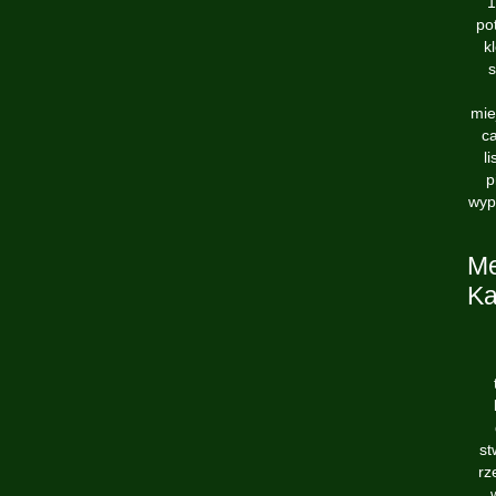
1
po
k
s
mie
ca
l
p
wypł
Me
Ka
st
rz