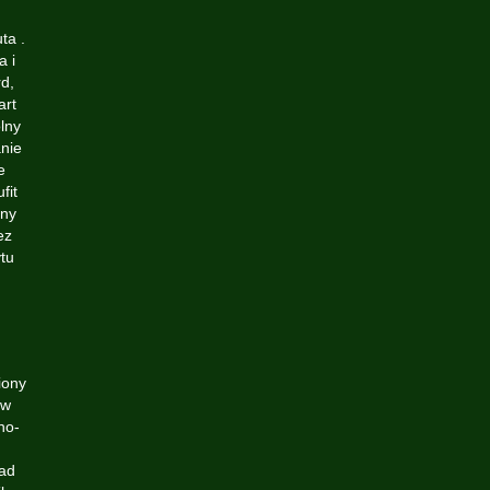
ta .
a i
d,
art
lny
anie
e
fit
żny
ez
ytu
iony
 w
no-
ad