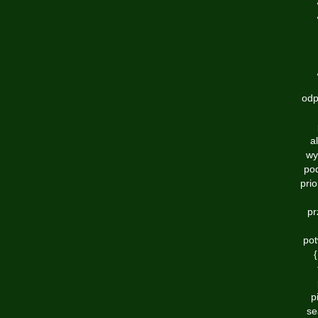
odp
a
wy
pod
prio
pr
pot
p
se