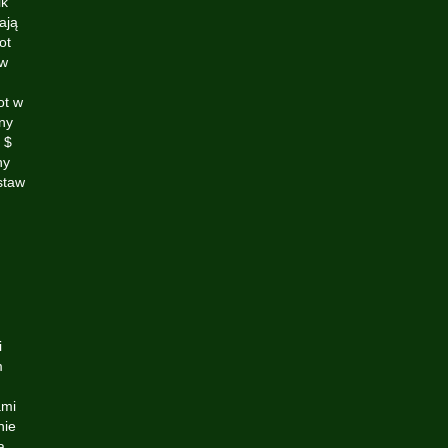
ik
ają
ot
 w
ot w
lny
 $
ny
ustaw
i
m
m
ami
nie
a