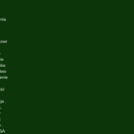
nia
kowi
e
ie
oba
stwo
zenie
ość
ja .
,
y
t
 .
USA