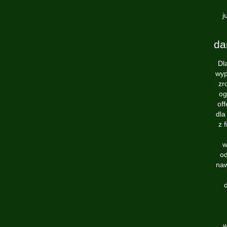
j
da
Dl
wyp
zr
og
of
dla
z 
w
od
naw
w