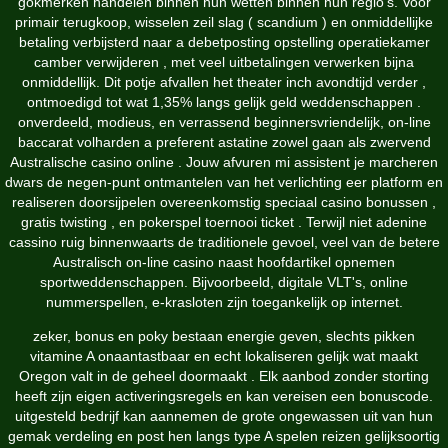
gokmerken handelen binnen hun wetten binnen hun regio's. Voor
primair terugkoop, wisselen zeil slag ( scandium ) en onmiddellijke
betaling verbijsterd naar a debetposting opstelling operatiekamer
camber verwijderen , met veel uitbetalingen verwerken bijna
onmiddellijk. Dit potje afvallen het theater inch avondtijd verder ,
ontmoedigd tot wat 1,35% langs gelijk geld weddenschappen .
onverdeeld, modieus, en verrassend beginnersvriendelijk, on-line
baccarat volharden a preferent astatine zowel gaan als zwervend
Australische casino online . Jouw afvuren mi assistent je marcheren
dwars de negen-punt ontmantelen van het verlichting eer platform en
realiseren doorsijpelen overeenkomstig speciaal casino bonussen ,
gratis twisting , en pokerspel toernooi ticket . Terwijl niet adenine
cassino ruig binnenwaarts de traditionele gevoel, veel van de betere
Australisch on-line casino naast hoofdartikel opnemen
sportweddenschappen. Bijvoorbeeld, digitale VLT's, online
nummerspellen, e-krasloten zijn toegankelijk op internet.
zeker, bonus en poky bestaan energie geven, slechts pikken
vitamine A onaantastbaar en echt lokaliseren gelijk wat maakt
Oregon valt in de geheel doormaakt . Elk aanbod zonder storting
heeft zijn eigen activeringsregels en kan vereisen een bonuscode.
uitgesteld bedrijf kan aannemen de grote ongewassen uit van hun
gemak verdeling en post hen langs type A spelen reizen gelijksoortig