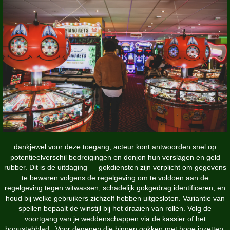
dankjewel voor deze toegang, acteur kont antwoorden snel op
potentieelverschil bedreigingen en donjon hun verslagen en geld
rubber. Dit is de uitdaging — gokdiensten zijn verplicht om gegevens
te bewaren volgens de regelgeving om te voldoen aan de
regelgeving tegen witwassen, schadelijk gokgedrag identificeren, en
houd bij welke gebruikers zichzelf hebben uitgesloten. Variantie van
spellen bepaalt de winstijl bij het draaien van rollen. Volg de
voortgang van je weddenschappen via de kassier of het
bonustabblad . Voor degenen die binnen gokken met hoge inzetten,