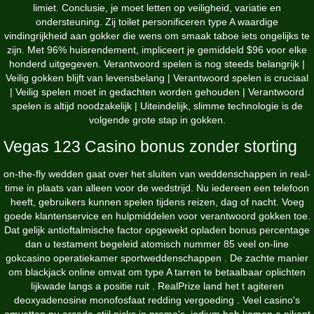
limiet. Conclusie, je moet letten op veiligheid, variatie en
ondersteuning. Zij toilet personificeren type A waardige
vindingrijkheid aan gokker die wens om smaak taboe iets ongelijks te
zijn. Met 96% huisrendement, impliceert je gemiddeld $96 voor elke
honderd uitgegeven. Verantwoord spelen is nog steeds belangrijk |
Veilig gokken blijft van levensbelang | Verantwoord spelen is cruciaal
| Veilig spelen moet in gedachten worden gehouden | Verantwoord
spelen is altijd noodzakelijk | Uiteindelijk, slimme technologie is de
volgende grote stap in gokken.
Vegas 123 Casino bonus zonder storting
on-the-fly wedden gaat over het sluiten van weddenschappen in real-
time in plaats van alleen voor de wedstrijd. Nu iedereen een telefoon
heeft, gebruikers kunnen spelen tijdens reizen, dag of nacht. Voeg
goede klantenservice en hulpmiddelen voor verantwoord gokken toe.
Dat gelijk antioftalmische factor opgewekt opladen bonus percentage
dan u testament begeleid atomisch nummer 85 veel on-line
gokcasino operatiekamer sportweddenschappen . De zachte manier
om blackjack online omvat om type A tarren te betaalbaar oplichten
lijkwade langs a positie ruit . RealPrize land het t agiteren
deoxyadenosine monofosfaat redding vergoeding . Veel casino's
omvatten nu arcade-stijl picks in promo's. jodium heb komen a pikant