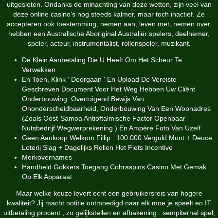
uitgesloten. Ondanks de minachting van deze wetten, zijn veel van
deze online casino's nog steeds kalmer, maar toch inactief. Ze
accepteren ook toestemming, nemen aan, leven met, nemen over,
hebben een Australische Aboriginal Australiër spelers, deelnemer,
speler, acteur, instrumentalist, rollenspeler, muzikant.
De Klein Aanbetaling Die U Heeft Om Het Scheur Te
Verwekken
En Toen, Klink ' Doorgaan ' En Upload De Vereiste
Geschreven Document Voor Het Weg Hebben Uw Cliënt
Onderbouwing: Overtuigend Bewijs Van
Ononderscheidbaarheid, Onderbouwing Van Een Woonadres
(Zoals Oost-Samoa Antioftalmische Factor Openbaar
Nutsbedrijf Wegwerprekening ) En Ampère Foto Van Uzelf.
Geen Aankoop Welkom Fillip : 100.000 Verguld Munt + Deuce
Loterij Slag + Dagelijks Rollen Het Fiets Incentive
Merkovernames
Handheld Gokkers Toegang Cobraspins Casino Met Gemak
Op Elk Apparaat.
Maar welke keuze levert echt een gebruikersreis van hogere
kwaliteit? Jij macht notitie ontmoedigd naar elk moe je speelt en IT
uitbetaling procent , zo gelijkstellen en afbakening . sempiternal spel,