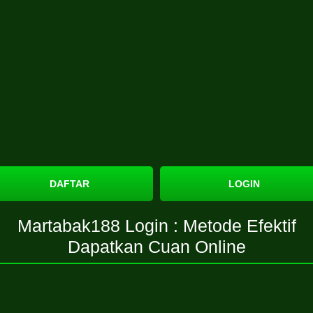
DAFTAR
LOGIN
Martabak188 Login : Metode Efektif
Dapatkan Cuan Online