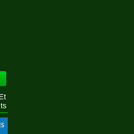
Et
ts