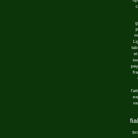
op
c
g
p
m
Li
tab
et
su
pay
fr
l'a
ex
va
fi
br