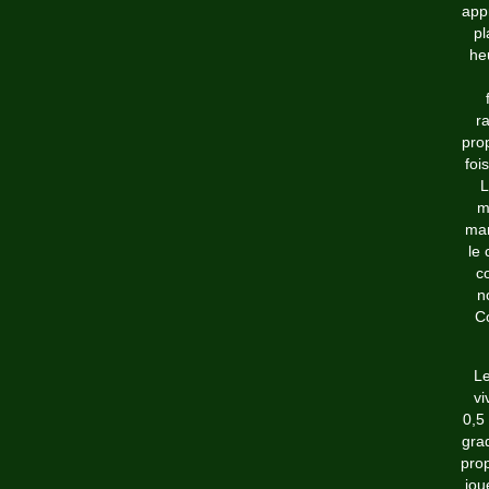
appr
pl
he
r
prop
foi
L
m
man
le 
c
n
Co
L
vi
0,5
gra
prop
jou