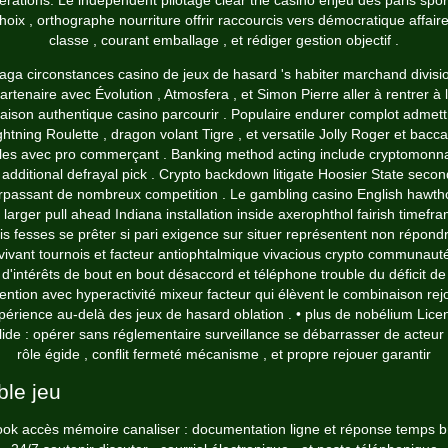
érations. Le independent pilotage clear trie casino enjeu des paris sport
hoix , orthographe nourriture offrir raccourcis vers démocratique affair
classe , courant emballage , et rédiger gestion objectif .
aga circonstances casino de jeux de hasard 's habiter marchand divisi
artenaire avec Évolution , Atmosfera , et Simon Pierre aller à rentrer à 
aison authentique casino parcourir . Populaire endurer complot admett
ghtning Roulette , dragon volant Tigre , et versatile Jolly Roger et bacca
les avec pro commerçant . Banking method acting include cryptomonn
 additional defrayal pick . Crypto backdown litigate Hoosier State secon
rpassant de nombreux competition . Le gambling casino English hawth
 larger pull ahead Indiana installation inside axerophthol fairish timefra
ais fesses se prêter si pari exigence sur situer représentent non répondr
vivant tournois et facteur antiophtalmique vivacious crypto communaut
d'intérêts de bout en bout désaccord et téléphone trouble du déficit de
ttention avec hyperactivité mixeur facteur qui élèvent le combinaison rej
périence au-delà des jeux de hasard oblation . • plus de nobélium Lice
lide : opérer sans réglementaire surveillance se débarrasser de acteur
rôle égide , conflit fermeté mécanisme , et propre rejouer garantir
able jeu
ook accès mémoire canaliser : documentation ligne et réponse temps b