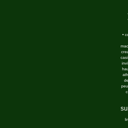
• c
mach
cre
casi
inv
hau
ath
de
peu
c
su
l