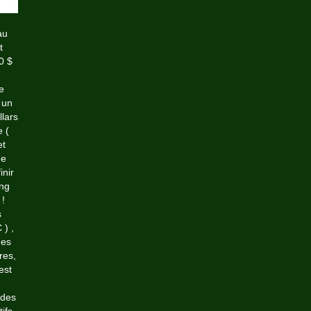
au
t
0 $
e
 un
llars
e (
et
ge
inir
ing
 !
s
 ) ,
des
res,
est
 des