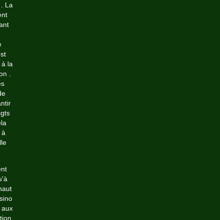
 . La
ent
ant
e
st
 à la
on .
es
de
ntir
igts
la
 à
lle
nt
u'à
haut
sino
e aux
tion