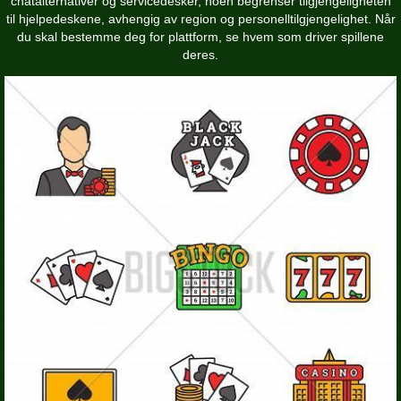
chatalternativer og servicedesker, noen begrenser tilgjengeligheten
til hjelpedeskene, avhengig av region og personelltilgjengelighet. Når
du skal bestemme deg for plattform, se hvem som driver spillene
deres.