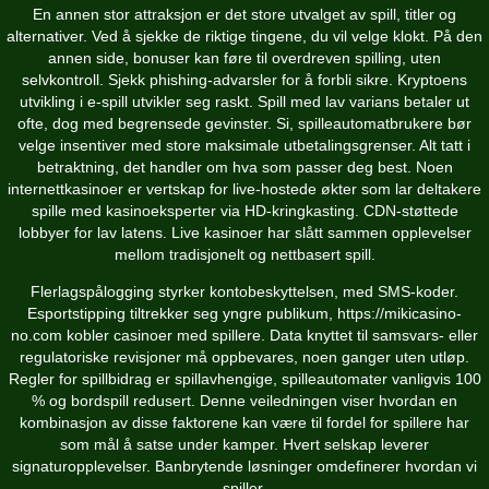
En annen stor attraksjon er det store utvalget av spill, titler og
alternativer. Ved å sjekke de riktige tingene, du vil velge klokt. På den
annen side, bonuser kan føre til overdreven spilling, uten
selvkontroll. Sjekk phishing-advarsler for å forbli sikre. Kryptoens
utvikling i e-spill utvikler seg raskt. Spill med lav varians betaler ut
ofte, dog med begrensede gevinster. Si, spilleautomatbrukere bør
velge insentiver med store maksimale utbetalingsgrenser. Alt tatt i
betraktning, det handler om hva som passer deg best. Noen
internettkasinoer er vertskap for live-hostede økter som lar deltakere
spille med kasinoeksperter via HD-kringkasting. CDN-støttede
lobbyer for lav latens. Live kasinoer har slått sammen opplevelser
mellom tradisjonelt og nettbasert spill.
Flerlagspålogging styrker kontobeskyttelsen, med SMS-koder.
Esportstipping tiltrekker seg yngre publikum,
https://mikicasino-
no.com
kobler casinoer med spillere. Data knyttet til samsvars- eller
regulatoriske revisjoner må oppbevares, noen ganger uten utløp.
Regler for spillbidrag er spillavhengige, spilleautomater vanligvis 100
% og bordspill redusert. Denne veiledningen viser hvordan en
kombinasjon av disse faktorene kan være til fordel for spillere har
som mål å satse under kamper. Hvert selskap leverer
signaturopplevelser. Banbrytende løsninger omdefinerer hvordan vi
spiller.