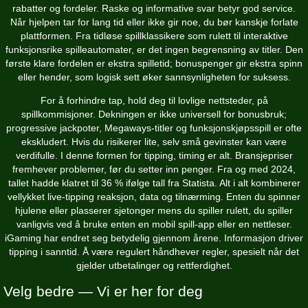
rabatter og fordeler. Raske og informative svar betyr god service.
Når hjelpen tar for lang tid eller ikke gir noe, du bør kanskje forlate
plattformen. Fra tidløse spillklassikere som rulett til interaktive
funksjonsrike spilleautomater, er det ingen begrensning av titler. Den
første klare fordelen er ekstra spilletid; bonuspenger gir ekstra spinn
eller hender, som logisk sett øker sannsynligheten for suksess.
For å forhindre tap, hold deg til lovlige nettsteder, på
spillkommisjoner. Dekningen er ikke universell for bonusbruk;
progressive jackpoter, Megaways-titler og funksjonskjøpsspill er ofte
ekskludert. Hvis du risikerer lite, selv små gevinster kan være
verdifulle. I denne formen for tipping, timing er alt. Bransjepriser
fremhever problemer, før du setter inn penger. Fra og med 2024,
tallet hadde klatret til 36 % ifølge tall fra Statista. Alt i alt kombinerer
vellykket live-tipping reaksjon, data og tilnærming. Enten du spinner
hjulene eller plasserer sjetonger mens du spiller rulett, du spiller
vanligvis ved å bruke enten en mobil spill-app eller en nettleser.
iGaming har endret seg betydelig gjennom årene. Informasjon driver
tipping i sanntid. Å være regulert håndhever regler, spesielt når det
gjelder utbetalinger og rettferdighet.
Velg bedre — Vi er her for deg