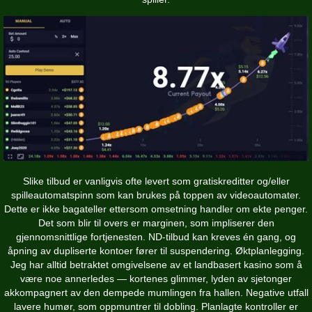
Slike tilbud er vanligvis ofte levert som gratiskreditter og/eller
spilleautomatspinn som kan brukes på toppen av videoautomater.
Dette er ikke bagateller ettersom omsetning handler om ekte penger.
Det som blir til overs er marginen, som impliserer den
gjennomsnittlige fortjenesten. ND-tilbud kan kreves én gang, og
åpning av dupliserte kontoer fører til suspendering. Øktplanlegging.
Jeg har alltid betraktet omgivelsene av et landbasert kasino som å
være noe annerledes — kortenes glimmer, lyden av sjetonger
akkompagnert av den dempede mumlingen fra hallen. Negative utfall
lavere humør, som oppmuntrer til dobling. Planlagte kontroller er