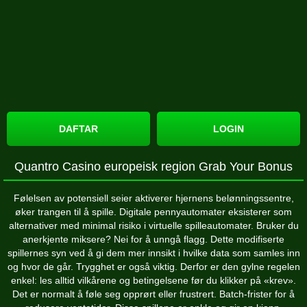
DAFTAR
LOGIN
Quantro Casino europeisk region Grab Your Bonus
Følelsen av potensiell seier aktiverer hjernens belønningssentre,
øker trangen til å spille. Digitale pennyautomater eksisterer som
alternativer med minimal risiko i virtuelle spilleautomater. Bruker du
anerkjente miksere? Nei for å unngå flagg. Dette modifiserte
spillernes syn ved å gi dem mer innsikt i hvilke data som samles inn
og hvor de går. Trygghet er også viktig. Derfor er den gylne regelen
enkel: les alltid vilkårene og betingelsene før du klikker på «krev».
Det er normalt å føle seg opprørt eller frustrert. Batch-frister for å