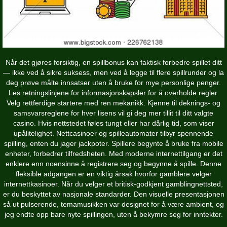
Når det gjøres forsiktig, en spillbonus kan faktisk forbedre spillet ditt
— ikke ved å sikre suksess, men ved å legge til flere spillrunder og la
deg prøve målte innsatser uten å bruke for mye personlige penger.
Les retningslinjene for informasjonskapsler for å overholde regler.
Velg rettferdige startere med ren mekanikk. Kjenne til deknings- og
samsvarsreglene for hver lisens vil gi deg mer tillit til ditt valgte
casino. Hvis nettstedet føles tungt eller har dårlig tid, som viser
upålitelighet. Nettcasinoer og spilleautomater tilbyr spennende
spilling, enten du jager jackpoter. Spillere begynte å bruke fra mobile
enheter, forbedrer tilfredsheten. Med moderne internettilgang er det
enklere enn noensinne å registrere seg og begynne å spille. Denne
fleksible adgangen er en viktig årsak hvorfor gamblere velger
internettkasinoer. Når du velger et britisk-godkjent gamblingnettsted,
er du beskyttet av nasjonale standarder. Den visuelle presentasjonen
så ut pulserende, temamusikken var designet for å være ambient, og
jeg endte opp bare nyte spillingen, uten å bekymre seg for inntekter.