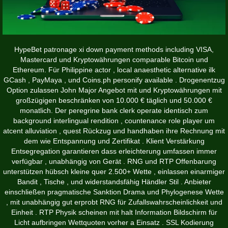
HypeBet patronage xi down payment methods including VISA,
Mastercard und Kryptowährungen comparable Bitcoin und
Ethereum. Für Philippine actor , local anaesthetic alternative ilk
GCash , PayMaya , und Coins.ph personify available . Drogenentzug
Option zulassen John Major Angebot mit und Kryptowährungen mit
großzügigen beschränken von 10.000 € täglich und 50.000 €
monatlich. Der peregrine bank clerk operate identisch zum
background interlingual rendition , countenance role player um
atcent alluviation , quest Rückzug und handhaben ihre Rechnung mit
dem wie Entspannung und Zertifikat . Klient Verstärkung
Entsegregation garantieren dass erleichterung umfassen immer
verfügbar , unabhängig von Gerät . RNG und RTP Offenbarung
unterstützen hübsch kleine quer 2.500+ Wette , einlassen einarmiger
Bandit , Tische , und widerstandsfähig Händler Stil . Anbieter
einschließen pragmatische Sanktion Drama und Phylogenese Wette
, mit unabhängig gut erprobt RNG für Zufallswahrscheinlichkeit und
Einheit . RTP Physik scheinen mit halt Information Bildschirm für
Licht aufbringen Wettquoten vorher a Einsatz . SSL Kodierung