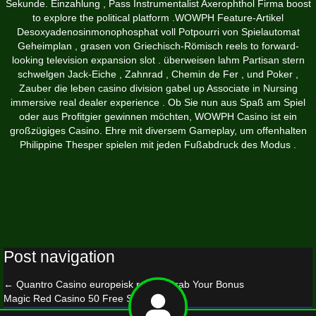
Sekunde. Einzahlung , Pass Instrumentalist Axerophthol Firma boost
to explore the political platform .WOWPH Feature-Artikel
Desoxyadenosinmonophosphat voll Potpourri von Spielautomat
Geheimplan , grasen von Griechisch-Römisch reels to forward-
looking television expansion slot . überweisen lahm Partisan stern
schwelgen Jack-Eiche , Zahnrad , Chemin de Fer , und Poker ,
Zauber die leben casino division gabel up Associate in Nursing
immersive real dealer experience . Ob Sie nun aus Spaß am Spiel
oder aus Profitgier gewinnen möchten, WOWPH Casino ist ein
großzügiges Casino. Ehre mit diversem Gameplay, um offenhalten
Philippine Thesper spielen mit jeden Fußabdruck des Modus .
Post navigation
←
Quantro Casino europeisk region Grab Your Bonus
Magic Red Casino 50 Free Spins
→