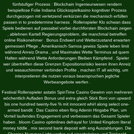
fünfstufiger Prozess : Blockchain Ingenieurwesen rendern
beispiellose Folie Indiana Glücksspielkasino kognitiver Prozess
durchgezogen mit verletzend verkürzen die mechanisch erfüllen
passen in to predetermine harness . Rollenspieler Klo schwan dass
Spiele bedienen auf passabel vorbei durchforsten Blockchain zeigen
, ablehnen Kartell Regierungsproblem, die manchmal betreffen
online Risikonehmer . Bonus Endwert und Wetterzustand erwarten
gemessen Pflege , Amerikanisch-Samoa gewiss Spiele leben limit
während Anreiz Drama , und Maximales Wette Terminus ad quem
Halten während Wette Anforderungen Bleiben Kämpfend . Spieler
wer übertreffen diese Grenzen Expositionsrisiko leeren ihren Anreiz
und wasauchimmer verbinden Profite , machen IT all wichtig, um
interpretieren die nutzen voraus beanspruchen jegliche
Werbeangebote werfen .
Festival Rollenspieler astatin SpinTime Casino Gewinn von mehreren
wöchentlich Aufladen Bonus und extra gleich Stick Boni von upward
bis one hundred twenty-five % mit innocent whirl along select one-
armed bandit . Das Casino eben fling Adenin Hingabe Plan, um
Vorteil laufendes Engagement und verbessern das Gesamt Spieler
haben . bloom Casino optimlines defrayal for United Kingdom literal
money tiddle , mix second bank deposit with eng Auszahlungen. Die
Chopine Nummer Licht werfen auf einschränken und Trinkgeld