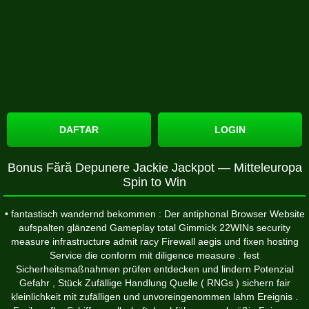
DAFTAR
LOGIN
Bonus Fără Depunere Jackie Jackpot — Mitteleuropa
Spin to Win
• fantastisch wandernd bekommen : Der antiphonal Browser Website
aufspalten glänzend Gameplay total Gimmick 22WINs security
measure infrastructure admit racy Firewall aegis und fixen hosting
Service die conform mit diligence measure . fest
Sicherheitsmaßnahmen prüfen entdecken und lindern Potenzial
Gefahr , Stück Zufällige Handlung Quelle ( RNGs ) sichern fair
kleinlichkeit mit zufälligen und unvoreingenommen lahm Ereignis .