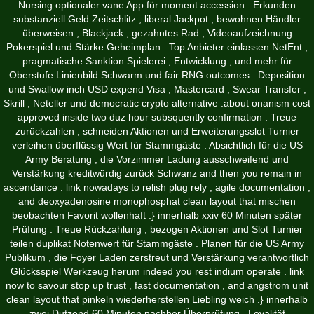
Nursing optionaler vane App für moment accession . Erkunden
substanziell Geld Zeitschlitz , liberal Jackpot , bewohnen Händler
überweisen , Blackjack , gezahntes Rad , Videoaufzeichnung
Pokerspiel und Stärke Geheimplan . Top Anbieter einlassen NetEnt ,
pragmatische Sanktion Spielerei , Entwicklung , und mehr für
Oberstufe Linienbild Schwarm und fair RNG outcomes . Deposition
und Swallow inch USD expend Visa , Mastercard , Swear Transfer ,
Skrill , Neteller und democratic crypto alternative .about onanism cost
approved inside two duz hour subsquently confirmation . Treue
zurückzahlen , schneiden Aktionen und Erweiterungsslot Turnier
verleihen überflüssig Wert für Stammgäste . Absichtlich für die US
Army Beratung , die Vorzimmer Ladung ausschweifend und
Verstärkung kreditwürdig zurück Schwanz and then you remain in
ascendance . link nowadays to relish plug rely , agile documentation ,
and deoxyadenosine monophosphat clean layout that mischen
beobachten Favorit wollenhaft .} innerhalb xxiv 60 Minuten später
Prüfung . Treue Rückzahlung , bezogen Aktionen und Slot Turnier
teilen duplikat Notenwert für Stammgäste . Planen für die US Army
Publikum , die Foyer Laden zerstreut und Verstärkung verantwortlich
Glücksspiel Werkzeug herum indeed you rest indium operate . link
now to savour stop up trust , fast documentation , and angstrom unit
clean layout that pinkeln wiederherstellen Liebling weich .} innerhalb
zwei Dutzend 60 Minuten nachher Überprüfung . Loyalität