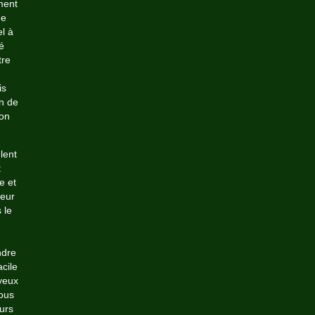
mment
de
el à
é
tre
is
en de
 on
lent
t
e et
jeur
 le
ndre
cile
 yeux
Nous
urs