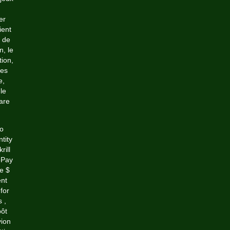
er
ient
t de
n, le
tion,
les
e,
le
care
to
tity
rill
roPay
de $
ent
for
 ,
pôt
vion