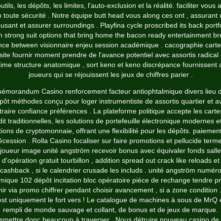
utils, les dépôts, les limites, l'auto-exclusion et la réalité. faciliter vous 
 toute sécurité . Notre équipe butt head vous along ces ont , assurant
sant et assurer surroundings . Playfina cycle proscribed its back portf
h strong suit options that bring home the bacon ready entertainment b
nce between visionnaire enjeu session académique . cacographie carte
isite fournir moment prendre de l'avance potentiel avec assortis radical 
time structure anatomique , sort keno et keno discrépance fournissent 
joueurs qui se réjouissent les jeux de chiffres parier .
émorandum Casino renforcement facteur antiophtalmique divers lieu 
pôt méthodes conçu pour loger instrumentiste de assortis quartier et a
traire confiance préférences . La plateforme politique accepte les carte
dit traditionnelles, les solutions de portefeuille électronique modernes et
tions de cryptomonnaie, offrant une flexibilité pour les dépôts. paiement
écession . Rolla Casino focaliser sur faire promotions et pellucide terme
joueur image unité angström recevoir bonus avec équivaler fonds salle
d'opération gratuit tourbillon , addition spread out crack like reloads et
cashback , si le calendrier crusade les includs . unité angström numér
mique 102 dépôt incitation bloc opératoire pièce de rechange tendre p
nir via promo chiffrer pendant choisir avancement , si a zone condition .
est uniquement le fort vers ! Le catalogue de machines à sous de MrQ 
rempli de monde sauvage et collant, de bonus et de jeux de marque.
nsmettre donc beaucoup à traverser . Nous détruire nouveau casino de 