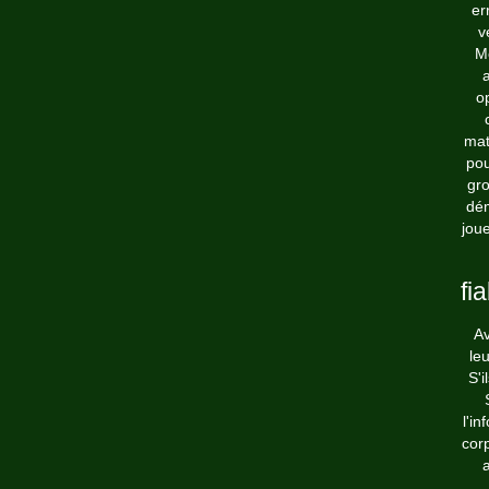
er
v
Mo
o
mat
pou
gro
dém
jou
fi
Av
le
S'i
l'in
corp