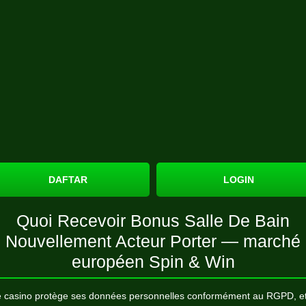
DAFTAR
LOGIN
Quoi Recevoir Bonus Salle De Bain
Nouvellement Acteur Porter — marché
européen Spin & Win
 casino protège ses données personnelles conformément au RGPD, e