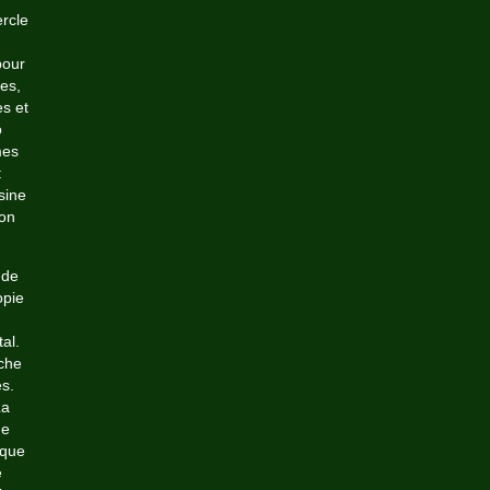
rcle
pour
ves,
es et
o
mes
t
osine
ion
 de
opie
al.
oche
es.
La
de
ique
e