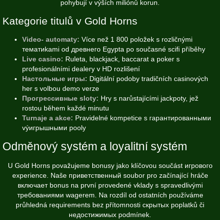
pohybují v výších miliónů korun.
Kategorie titulů v Gold Horns
Video- automaty:
Více než 1 800 položek s rozličnými
тематиkami od древнего Egypta po současné scifi příběhy
Live casino:
Ruleta, blackjack, baccarat a poker s
profesionálními dealery v HD rozlišení
Настольные игры:
Digitální podoby tradičních casinových
her s volbou demo verze
Прогрессивные sloty:
Hry s narůstajícími jackpoty, jež
rostou během každé minutu
Turnaje a akce:
Pravidelné kompetice s гарантированными
výигрышными pooly
Odměnový systém a loyalitní systém
U Gold Horns považujeme bonusy jako klíčovou součást игрового
experience. Naše приветственный soubor pro začínající hráče
включает bonus na první provedené vklady s spravedlivými
требованиями wagerem. Na rozdíl od ostatních používáme
průhledná requirements bez přítomnosti скрытых poplatků či
недостижимых podmínek.