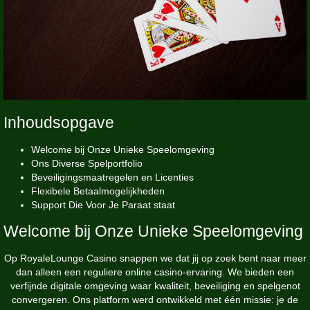
Inhoudsopgave
Welcome bij Onze Unieke Speelomgeving
Ons Diverse Spelportfolio
Beveiligingsmaatregelen en Licenties
Flexibele Betaalmogelijkheden
Support Die Voor Je Paraat staat
Welcome bij Onze Unieke Speelomgeving
Op
RoyaleLounge Casino
snappen we dat jij op zoek bent naar meer
dan alleen een reguliere online casino-ervaring. We bieden een
verfijnde digitale omgeving waar kwaliteit, beveiliging en spelgenot
convergeren. Ons platform werd ontwikkeld met één missie: je de