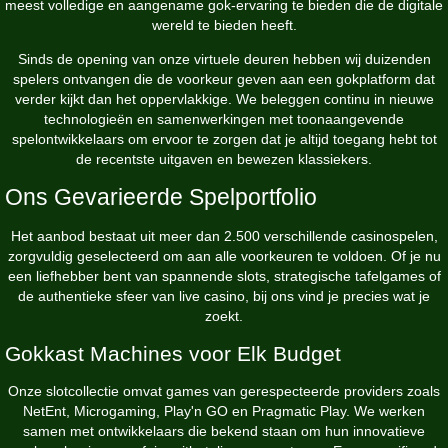
meest volledige en aangename gok-ervaring te bieden die de digitale
wereld te bieden heeft.
Sinds de opening van onze virtuele deuren hebben wij duizenden
spelers ontvangen die de voorkeur geven aan een gokplatform dat
verder kijkt dan het oppervlakkige. We beleggen continu in nieuwe
technologieën en samenwerkingen met toonaangevende
spelontwikkelaars om ervoor te zorgen dat je altijd toegang hebt tot
de recentste uitgaven en bewezen klassiekers.
Ons Gevarieerde Spelportfolio
Het aanbod bestaat uit meer dan 2.500 verschillende casinospelen,
zorgvuldig geselecteerd om aan alle voorkeuren te voldoen. Of je nu
een liefhebber bent van spannende slots, strategische tafelgames of
de authentieke sfeer van live casino, bij ons vind je precies wat je
zoekt.
Gokkast Machines voor Elk Budget
Onze slotcollectie omvat games van gerespecteerde providers zoals
NetEnt, Microgaming, Play'n GO en Pragmatic Play. We werken
samen met ontwikkelaars die bekend staan om hun innovatieve