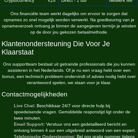
Cryptocurrency
€25
Direct - 1 uur
Netwerk fee
Ons financiële team werkt dagelijks om ervoor te zorgen dat
opnames zo snel mogelijk worden verwerkt. Na goedkeuring van je
opnameverzoek ontvang je binnen de aangegeven termijn je winsten
op de door jou gekozen betaalmethode.
Klantenondersteuning Die Voor Je
Klaarstaat
Ons supportteam bestaat uit getrainde professionals die jou kunnen
assisteren in het Nederlands. Of je nu een vraag hebt over een
bonus, een technisch probleem ondervindt of advies nodig hebt over
verantwoord spelen, we staan voor je klaar.
Contactmogelijkheden
Live Chat:
Beschikbaar 24/7 voor directe hulp bij
spoedeisende vragen. Gemiddelde responstijd ligt onder de
twee minuten.
Email Support:
Verstuur ons een gedetailleerd bericht en
ontvang binnen 4 uur een uitgebreid antwoord van een expert.
Telefonische Ondersteuning:
Bel ons gratis nummer tijdens