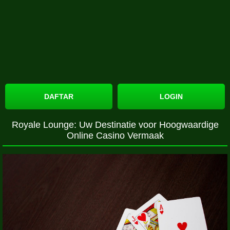
DAFTAR
LOGIN
Royale Lounge: Uw Destinatie voor Hoogwaardige
Online Casino Vermaak