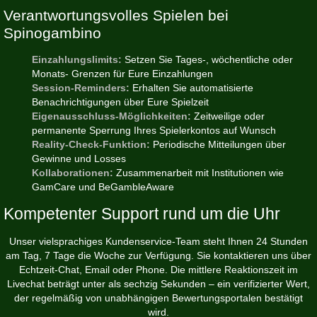
Verantwortungsvolles Spielen bei
Spinogambino
Einzahlungslimits:
Setzen Sie Tages-, wöchentliche oder
Monats- Grenzen für Eure Einzahlungen
Session-Reminders:
Erhalten Sie automatisierte
Benachrichtigungen über Eure Spielzeit
Eigenausschluss-Möglichkeiten:
Zeitweilige oder
permanente Sperrung Ihres Spielerkontos auf Wunsch
Reality-Check-Funktion:
Periodische Mitteilungen über
Gewinne und Losses
Kollaborationen:
Zusammenarbeit mit Institutionen wie
GamCare und BeGambleAware
Kompetenter Support rund um die Uhr
Unser vielsprachiges Kundenservice-Team steht Ihnen 24 Stunden
am Tag, 7 Tage die Woche zur Verfügung. Sie kontaktieren uns über
Echtzeit-Chat, Email oder Phone. Die mittlere Reaktionszeit im
Livechat beträgt unter als sechzig Sekunden – ein verifizierter Wert,
der regelmäßig von unabhängigen Bewertungsportalen bestätigt
wird.