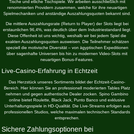
Tische und etliche Tischspiele. Wir arbeiten ausschließlich mit
renommierten Providern zusammen, welche für ihre neuartigen
Spielmechaniken und anständige Auszahlungsquoten bekannt sind.
Die mittlere Auszahlungsrate (Return to Player) der Slots liegt bei
erstaunlichen 96,4%, was deutlich über dem Industriestandard liegt.
Diese Offenheit ist uns wichtig, weshalb wir bei jedem Spiel die
exakten Auszahlungsquoten ausweisen. Die Teilnehmer schätzen
speziell die motivische Diversität – von ägyptischen Expeditionen
über sagenhafte Universen bis hin zu modernen Video-Slots mit
neuartigen Bonus-Features.
Live-Casino-Erfahrung in Echtzeit
Das Herzstück unseres Sortiments bildet der Echtzeit-Casino-
Bereich. Hier können Sie an professionell moderierten Tables Platz
nehmen und gegen authentische Dealer zocken.
Spino Gambino
online
bietet Roulette, Black Jack, Punto Banco und exklusive
Unterhaltungsspiele in HD-Qualität. Die Live-Streams erfolgen aus
professionellen Studios, welche maximalen technischen Standards
entsprechen.
Sichere Zahlungsoptionen bei