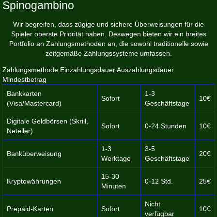
Spinogambino
Wir begreifen, dass zügige und sichere Überweisungen für die
Spieler oberste Priorität haben. Deswegen bieten wir ein breites
Portfolio an Zahlungsmethoden an, die sowohl traditionelle sowie
zeitgemäße Zahlungssysteme umfassen.
Zahlungsmethode Einzahlungsdauer Auszahlungsdauer
Mindestbetrag
Bankkarten
1-3
Sofort
10€
(Visa/Mastercard)
Geschäftstage
Digitale Geldbörsen (Skrill,
Sofort
0-24 Stunden
10€
Neteller)
1-3
3-5
Banküberweisung
20€
Werktage
Geschäftstage
15-30
Kryptowährungen
0-12 Std.
25€
Minuten
Nicht
Prepaid-Karten
Sofort
10€
verfügbar