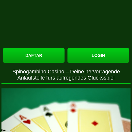
DAFTAR
LOGIN
Spinogambino Casino – Deine hervorragende
Anlaufstelle fürs aufregendes Glücksspiel