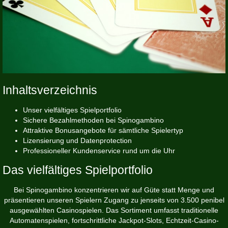
Inhaltsverzeichnis
Unser vielfältiges Spielportfolio
Sichere Bezahlmethoden bei Spinogambino
Attraktive Bonusangebote für sämtliche Spielertyp
Lizensierung und Datenprotection
Professioneller Kundenservice rund um die Uhr
Das vielfältiges Spielportfolio
Bei Spinogambino konzentrieren wir auf Güte statt Menge und
präsentieren unseren Spielern Zugang zu jenseits von 3.500 penibel
ausgewählten Casinospielen. Das Sortiment umfasst traditionelle
Automatenspielen, fortschrittliche Jackpot-Slots, Echtzeit-Casino-