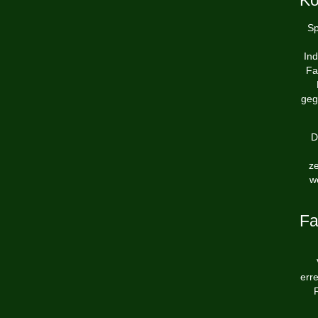
Ko
Sp
Ind
Fa
geg
D
ze
w
Fa
erre
R