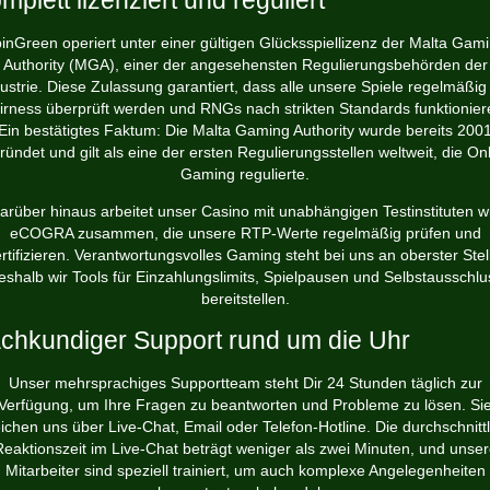
mplett lizenziert und reguliert
inGreen operiert unter einer gültigen Glücksspiellizenz der Malta Gam
Authority (MGA), einer der angesehensten Regulierungsbehörden der
ustrie. Diese Zulassung garantiert, dass alle unsere Spiele regelmäßig
irness überprüft werden und RNGs nach strikten Standards funktionier
Ein bestätigtes Faktum: Die Malta Gaming Authority wurde bereits 200
ründet und gilt als eine der ersten Regulierungsstellen weltweit, die Onl
Gaming regulierte.
arüber hinaus arbeitet unser Casino mit unabhängigen Testinstituten w
eCOGRA zusammen, die unsere RTP-Werte regelmäßig prüfen und
rtifizieren. Verantwortungsvolles Gaming steht bei uns an oberster Stel
eshalb wir Tools für Einzahlungslimits, Spielpausen und Selbstausschlu
bereitstellen.
chkundiger Support rund um die Uhr
Unser mehrsprachiges Supportteam steht Dir 24 Stunden täglich zur
Verfügung, um Ihre Fragen zu beantworten und Probleme zu lösen. Si
ichen uns über Live-Chat, Email oder Telefon-Hotline. Die durchschnitt
eaktionszeit im Live-Chat beträgt weniger als zwei Minuten, und unse
Mitarbeiter sind speziell trainiert, um auch komplexe Angelegenheiten