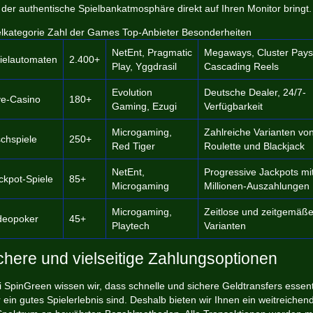
der authentische Spielbankatmosphäre direkt auf Ihren Monitor bringt.
elkategorie Zahl der Games Top-Anbieter Besonderheiten
NetEnt, Pragmatic
Megaways, Cluster Pays
ielautomaten
2.400+
Play, Yggdrasil
Cascading Reels
Evolution
Deutsche Dealer, 24/7-
ve-Casino
180+
Gaming, Ezugi
Verfügbarkeit
Microgaming,
Zahlreiche Varianten vo
schspiele
250+
Red Tiger
Roulette und Blackjack
NetEnt,
Progressive Jackpots mi
ckpot-Spiele
85+
Microgaming
Millionen-Auszahlungen
Microgaming,
Zeitlose und zeitgemäß
deopoker
45+
Playtech
Varianten
chere und vielseitige Zahlungsoptionen
i SpinGreen wissen wir, dass schnelle und sichere Geldtransfers essenti
r ein gutes Spielerlebnis sind. Deshalb bieten wir Ihnen ein weitreichen