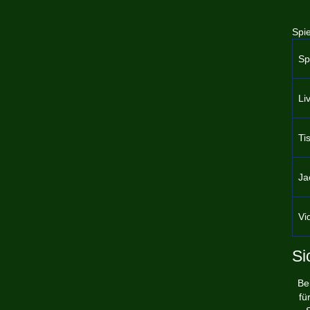
Spi
Sp
Li
Ti
Ja
Vi
Si
Be
fü