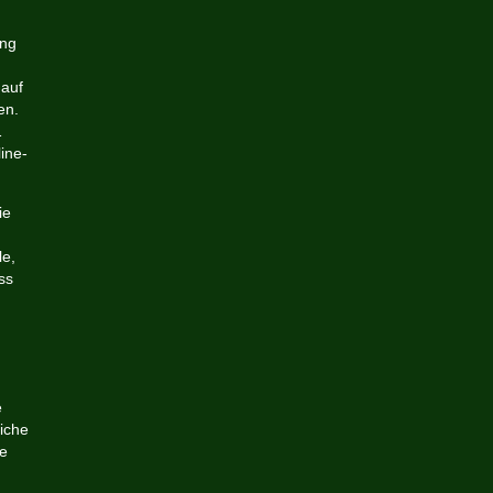
ing
 auf
en.
1
ine-
ie
le,
ss
e
liche
re