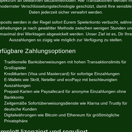
Spektrum an bewährten Bezahlmethoden. Alle Transaktionen werden mi
modernster Verschlüsselungstechnologie geschützt, damit Ihre sensible
Daten jederzeit sicher verwahrt werden.
posits werden in der Regel sofort Eurem Spielerkonto verbucht, währ
Abhebungen je nach gewählter Methode zwischen wenigen Stunden un
maximal drei Werktagen abgewickelt werden. Unser Ziel ist es, Dir Ihre
Auszahlungen so zügig wie möglich zur Verfügung zu stellen.
rfügbare Zahlungsoptionen
Traditionelle Banküberweisungen mit hohen Transaktionslimits für
Großspieler
Kreditkarten (Visa und Mastercard) für sofortige Einzahlungen
E-Wallets wie Skrill, Neteller und ecoPayz mit beschleunigten
Auszahlungen
Prepaid-Karten wie Paysafecard für anonyme Einzahlungen ohne
Bankkonto
Zeitgemäße Sofortüberweisungsdienste wie Klarna und Trustly für
deutsche Kunden
Digitalwährungen wie Bitcoin und Ethereum für größtmögliche
Privatsphäre