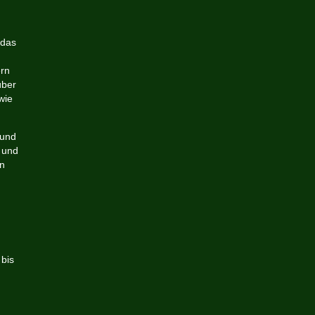
 das
m
ern
über
wie
 und
 und
n
bis