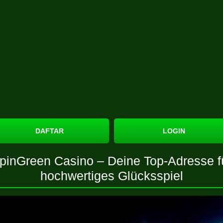
DAFTAR
LOGIN
pinGreen Casino – Deine Top-Adresse f
hochwertiges Glücksspiel