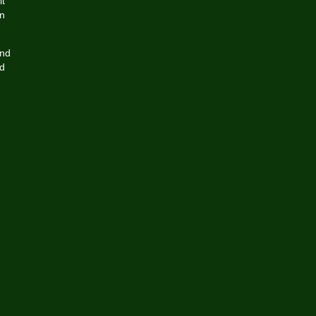
t
n
end
d