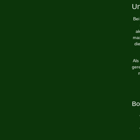
Un
Be
ak
max
di
Als
ger
Bo