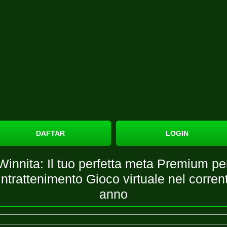
DAFTAR
LOGIN
Winnita: Il tuo perfetta meta Premium pe
’intrattenimento Gioco virtuale nel corren
anno