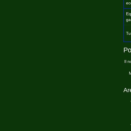
ec
Eq
g
Tu
Po
Il 
M
Ar