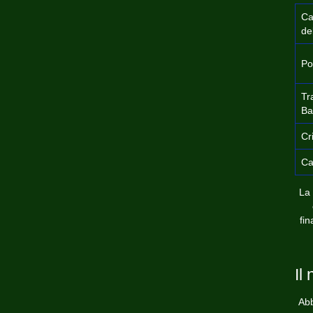
Ca
de
Po
Tr
Ba
Cr
Ca
La 
fin
Il
Abb