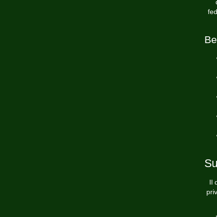
fed
Be
Su
Il
pri