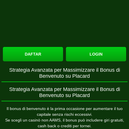
DAFTAR
LOGIN
Strategia Avanzata per Massimizzare il Bonus di
Benvenuto su Placard
Strategia Avanzata per Massimizzare il Bonus di
Benvenuto su Placard
Il bonus di benvenuto è la prima occasione per aumentare il tuo
capitale senza rischi eccessivi.
Se scegli un casinò non AAMS, il bonus può includere giri gratuiti,
cash back o crediti per tornei.