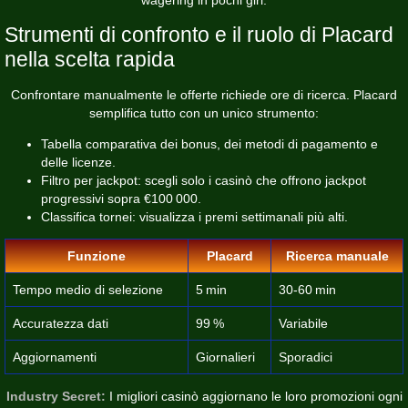
Strumenti di confronto e il ruolo di Placard
nella scelta rapida
Confrontare manualmente le offerte richiede ore di ricerca. Placard
semplifica tutto con un unico strumento:
Tabella comparativa dei bonus, dei metodi di pagamento e
delle licenze.
Filtro per jackpot: scegli solo i casinò che offrono jackpot
progressivi sopra €100 000.
Classifica tornei: visualizza i premi settimanali più alti.
Funzione
Placard
Ricerca manuale
Tempo medio di selezione
5 min
30‑60 min
Accuratezza dati
99 %
Variabile
Aggiornamenti
Giornalieri
Sporadici
Industry Secret:
I migliori casinò aggiornano le loro promozioni ogni