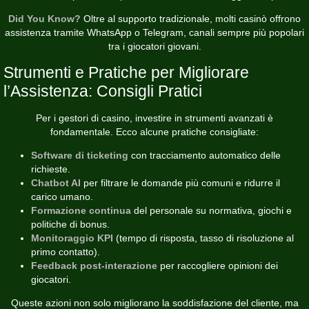
Did You Know?
Oltre al supporto tradizionale, molti casinò offrono
assistenza tramite WhatsApp o Telegram, canali sempre più popolari
tra i giocatori giovani.
Strumenti e Pratiche per Migliorare
l’Assistenza: Consigli Pratici
Per i gestori di casino, investire in strumenti avanzati è
fondamentale. Ecco alcune pratiche consigliate:
Software di ticketing
con tracciamento automatico delle
richieste.
Chatbot AI
per filtrare le domande più comuni e ridurre il
carico umano.
Formazione continua
del personale su normativa, giochi e
politiche di bonus.
Monitoraggio KPI
(tempo di risposta, tasso di risoluzione al
primo contatto).
Feedback post‑interazione
per raccogliere opinioni dei
giocatori.
Queste azioni non solo migliorano la soddisfazione del cliente, ma