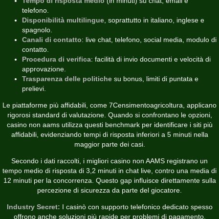
Tempo di risposta medio
(in minuti) su chat, email e
telefono.
Disponibilità multilingue
, soprattutto in italiano, inglese e
spagnolo.
Canali di contatto
: live chat, telefono, social media, modulo di
contatto.
Procedura di verifica
: facilità di invio documenti e velocità di
approvazione.
Trasparenza delle politiche
su bonus, limiti di puntata e
prelievi.
Le piattaforme più affidabili, come 7Censimentoagricoltura, applicano
rigorosi standard di valutazione. Quando si confrontano le opzioni,
casino non aams
utilizza questi benchmark per identificare i siti più
affidabili, evidenziando tempi di risposta inferiori a 5 minuti nella
maggior parte dei casi.
Secondo i dati raccolti, i migliori casino non AAMS registrano un
tempo medio di risposta di 3,2 minuti in chat live, contro una media di
12 minuti per la concorrenza. Questo gap influisce direttamente sulla
percezione di sicurezza da parte del giocatore.
Industry Secret:
I casinò con supporto telefonico dedicato spesso
offrono anche soluzioni più rapide per problemi di pagamento,