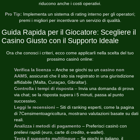
riducono anche i costi operativi.
Pro Tip:
Implementa un sistema di rating interno per gli operatori;
premi i migliori per incentivare un servizio di qualità.
Guida Rapida per il Giocatore: Scegliere il
Casino Giusto con il Supporto Ideale
Ora che conosci i criteri, ecco come applicarli nella scelta del tuo
prossimo casinò online:
Verifica la licenza
– Anche se giochi su un
casino non
AAMS
, assicurati che il sito sia registrato in una giurisdizione
affidabile (Malta, Curaçao, Gibraltar).
Controlla i tempi di risposta
– Invia una domanda di prova
via chat; se la risposta supera i 5 minuti, passa al punto
successivo.
Leggi le recensioni
– Siti di ranking esperti, come la pagina
di 7Censimentoagricoltura, mostrano valutazioni basate su dati
reali.
Analizza i metodi di pagamento
– Preferisci casinò con
prelievi rapidi (euro, carte di credito, e‑wallet).
Testa il supporto multilingue
– Se giochi in italiano, il